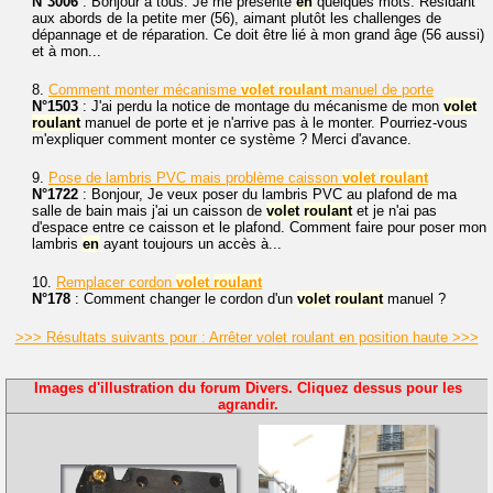
N°3006
: Bonjour à tous. Je me présente
en
quelques mots. Résidant
aux abords de la petite mer (56), aimant plutôt les challenges de
dépannage et de réparation. Ce doit être lié à mon grand âge (56 aussi)
et à mon...
8.
Comment monter mécanisme
volet
roulant
manuel de porte
N°1503
: J'ai perdu la notice de montage du mécanisme de mon
volet
roulant
manuel de porte et je n'arrive pas à le monter. Pourriez-vous
m'expliquer comment monter ce système ? Merci d'avance.
9.
Pose de lambris PVC mais problème caisson
volet
roulant
N°1722
: Bonjour, Je veux poser du lambris PVC au plafond de ma
salle de bain mais j'ai un caisson de
volet
roulant
et je n'ai pas
d'espace entre ce caisson et le plafond. Comment faire pour poser mon
lambris
en
ayant toujours un accès à...
10.
Remplacer cordon
volet
roulant
N°178
: Comment changer le cordon d'un
volet
roulant
manuel ?
>>> Résultats suivants pour : Arrêter volet roulant en position haute >>>
Images d'illustration du forum Divers. Cliquez dessus pour les
agrandir.