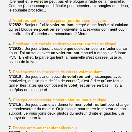
librement et le
volet
ne peut pas être bloqué à l'aide de la manivelle.
Comme j'ai beaucoup de difficulté pour accéder aux sangles du rideau,
je souhaite procéder...
3.
Volet
roulant
bloqué bloqué
en
position
semi-ouverte
N°2892
: Bonjour. J'ai le
volet
roulant
intégré à une fenêtre aluminium
qui est bloqué
en
position
semi-ouverte. Savez-vous comment ouvrir
le coffre afin d'accéder au mécanisme ? Merci.
4.
Problème Lyre cassée et vieux
volet
roulant
manuel bloqué
N°2935
: Bonjour à tous. J'espère que quelqu'un pourra m'aider sur ce
coup. J'ai un souci avec un
volet
roulant
manuel à manivelle à lame
PVC.
En
effet, la partie qui tient la manivelle s'est cassée juste au
niveau de la lyre....
5.
Poblème mécanisme de fin de course
volet
roulant
N°2810
: Bonjour, J'ai un souci de
volet
roulant
(mécanique, avec
manivelle), qui n'a plus de "fin de course", c'est-à-dire qu'une fois le
tablier (les lattes qui composent le
volet
) est arrivé
en
bas, il n'y a
pas/plus de blocage et...
6.
Changer condensateur moteur
volet
roulant
électrique
N°2416
: Bonjour, J'aimerais démonter mon
volet
roulant
pour changer
le condensateur du moteur. Or je bloque pour retirer le moteur de son
support. Je vous joins deux photos du moteur, droite et gauche. J'ai
essayé de retirer la...
7.
Dépose arbre
volet
roulant
électrique