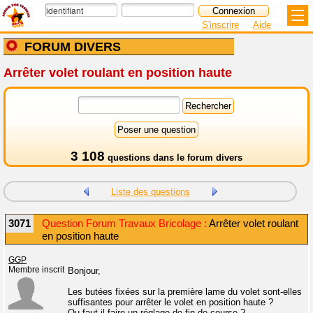
S'inscrire
Aide
FORUM DIVERS
Arrêter volet roulant en position haute
3 108
questions dans le
forum divers
Liste des questions
3071
Question Forum Travaux Bricolage :
Arrêter volet roulant
en position haute
GGP
Membre inscrit
Bonjour,
Les butées fixées sur la première lame du volet sont-elles
suffisantes pour arrêter le volet en position haute ?
Ou faut-il faire un réglage de fin de course ?