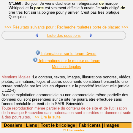
N°1660
: Bonjour. Je viens d'acheter un réfrigérateur
de
marque
Whirlpool et la
porte
est vraiment difficile à ouvrir. Je suis obligé
de
tirer très fort sur la poignée pour y arriver. C'est pas très pratique.
Quelqu'un...
>>> Résultats suivants pour : Recherche roulettes porte de placard >>>
Liste des questions
Informations sur le forum Divers
Informations sur le moteur du forum
Mentions légales
Mentions légales :
Le contenu, textes, images, illustrations sonores, vidéos,
photos, animations, logos et autres documents constituent ensemble une
œuvre protégée par les lois en vigueur sur la propriété intellectuelle (article
L.122-4).
Aucune exploitation commerciale ou non commerciale même partielle des
données qui sont présentées sur ce site ne pourra être effectuée sans
l'accord préalable et écrit de la SARL Bricovidéo.
Toute reproduction même partielle du contenu de ce site et de l'utilisation
de la marque Bricovidéo sans autorisation sont interdites et donneront suite
à des poursuites.
>> Lire la suite
Dossiers
|
Liens
|
Tout le bricolage
|
Fabricants
|
Images
© Bricovidéo