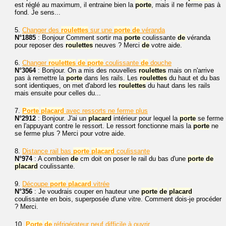
est réglé au maximum, il entraine bien la
porte
, mais il ne ferme pas à
fond. Je sens...
5.
Changer des
roulettes
sur une
porte
de
véranda
N°1885
: Bonjour Comment sortir ma
porte
coulissante
de
véranda
pour reposer des
roulettes
neuves ? Merci
de
votre aide.
6.
Changer
roulettes
de
porte
coulissante
de
douche
N°3064
: Bonjour. On a mis des nouvelles
roulettes
mais on n'arrive
pas à remettre la
porte
dans les rails. Les
roulettes
du haut et du bas
sont identiques, on met d'abord les
roulettes
du haut dans les rails
mais ensuite pour celles du...
7.
Porte
placard
avec ressorts ne ferme plus
N°2912
: Bonjour. J'ai un
placard
intérieur pour lequel la
porte
se ferme
en l'appuyant contre le ressort. Le ressort fonctionne mais la
porte
ne
se ferme plus ? Merci pour votre aide.
8.
Distance rail bas
porte
placard
coulissante
N°974
: A combien
de
cm doit on poser le rail du bas d'une
porte
de
placard
coulissante.
9.
Découpe
porte
placard
vitrée
N°356
: Je voudrais couper en hauteur une
porte
de
placard
coulissante en bois, superposée d'une vitre. Comment dois-je procéder
? Merci.
10.
Porte
de
réfrigérateur neuf difficile à ouvrir