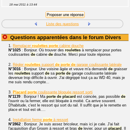
18 mai 2011 à 13:44
Liste des questions
Questions apparentées dans le forum Divers
1.
Remplacer
roulettes
porte
cabine douche
N°1025
: Bonjour. Où trouver des
roulettes
à remplacer pour portes
coulissantes
de
cabine
de
douche. Merci pour toute réponse.
2.
Régler
roulettes
support
de
porte
de
garage coulissante latérale
N°3016
: Bonjour. Une voisine âgée et veuve m'a demandé
de
graisser
les
roulettes
support
de
sa
porte
de
garage coulissante latérale
devenue trop difficile à ouvrir. J'ai dégrippé tout ça au WD 40, mais je
me suis rendu compte...
3.
Placard
porte
coulissante bloquée ressort sorti
N°1139
: Bonjour ! Ma
porte
de
placard
est coincée, pas possible
de
l'ouvrir ou la fermer, elle est bloquée à moitié. Ca arrive souvent.
D'habitude, c'est le ressort qui sort du rail. Il suffit que je le remette en
place et tout est ok....
4.
Installation ferme
porte
à ressort
N°2862
: Bonjour. Je suis assez bricoleur, mais ici je cale. J'ai fait
l'acquisition d'un Groom à ressort et bras
de
levier, pour un
placard
. Il