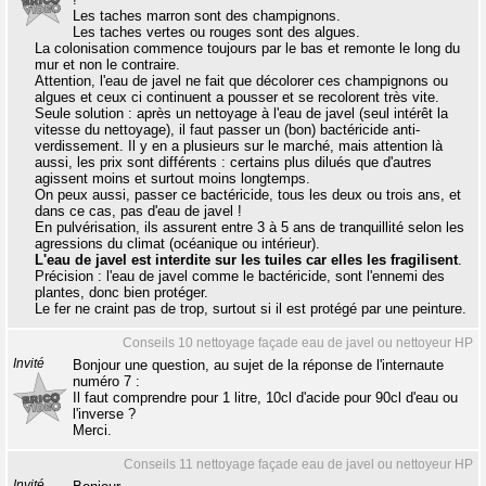
Les taches marron sont des champignons.
Les taches vertes ou rouges sont des algues.
La colonisation commence toujours par le bas et remonte le long du
mur et non le contraire.
Attention, l'eau de javel ne fait que décolorer ces champignons ou
algues et ceux ci continuent a pousser et se recolorent très vite.
Seule solution : après un nettoyage à l'eau de javel (seul intérêt la
vitesse du nettoyage), il faut passer un (bon) bactéricide anti-
verdissement. Il y en a plusieurs sur le marché, mais attention là
aussi, les prix sont différents : certains plus dilués que d'autres
agissent moins et surtout moins longtemps.
On peux aussi, passer ce bactéricide, tous les deux ou trois ans, et
dans ce cas, pas d'eau de javel !
En pulvérisation, ils assurent entre 3 à 5 ans de tranquillité selon les
agressions du climat (océanique ou intérieur).
L'eau de javel est interdite sur les tuiles car elles les fragilisent
.
Précision : l'eau de javel comme le bactéricide, sont l'ennemi des
plantes, donc bien protéger.
Le fer ne craint pas de trop, surtout si il est protégé par une peinture.
Conseils 10 nettoyage façade eau de javel ou nettoyeur HP
Invité
Bonjour une question, au sujet de la réponse de l'internaute
numéro 7 :
Il faut comprendre pour 1 litre, 10cl d'acide pour 90cl d'eau ou
l'inverse ?
Merci.
Conseils 11 nettoyage façade eau de javel ou nettoyeur HP
Invité