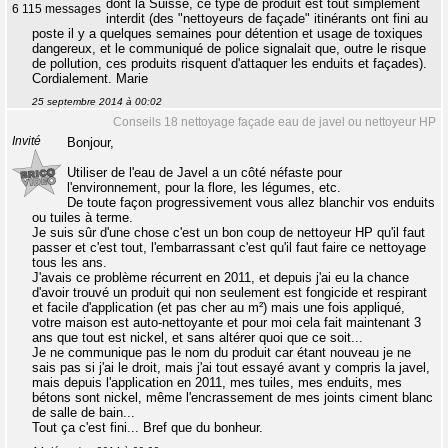
dont la Suisse, ce type de produit est tout simplement
6 115 messages
interdit (des "nettoyeurs de façade" itinérants ont fini au
poste il y a quelques semaines pour détention et usage de toxiques
dangereux, et le communiqué de police signalait que, outre le risque
de pollution, ces produits risquent d'attaquer les enduits et façades).
Cordialement. Marie
25 septembre 2014 à 00:02
Conseils 18 nettoyage façade eau de javel ou nettoyeur HP
Invité
Bonjour,
Utiliser de l'eau de Javel a un côté néfaste pour
l'environnement, pour la flore, les légumes, etc.
De toute façon progressivement vous allez blanchir vos enduits
ou tuiles à terme.
Je suis sûr d'une chose c'est un bon coup de nettoyeur HP qu'il faut
passer et c'est tout, l'embarrassant c'est qu'il faut faire ce nettoyage
tous les ans.
J'avais ce problème récurrent en 2011, et depuis j'ai eu la chance
d'avoir trouvé un produit qui non seulement est fongicide et respirant
et facile d'application (et pas cher au m²) mais une fois appliqué,
votre maison est auto-nettoyante et pour moi cela fait maintenant 3
ans que tout est nickel, et sans altérer quoi que ce soit...
Je ne communique pas le nom du produit car étant nouveau je ne
sais pas si j'ai le droit, mais j'ai tout essayé avant y compris la javel,
mais depuis l'application en 2011, mes tuiles, mes enduits, mes
bétons sont nickel, même l'encrassement de mes joints ciment blanc
de salle de bain...
Tout ça c'est fini... Bref que du bonheur.