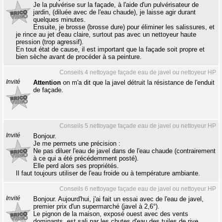
Je la pulvérise sur la façade, à l'aide d'un pulvérisateur de
jardin, (diluée avec de l'eau chaude), je laisse agir durant
quelques minutes.
Ensuite, je brosse (brosse dure) pour éliminer les salissures, et
je rince au jet d'eau claire, surtout pas avec un nettoyeur haute
pression (trop agressif).
En tout état de cause, il est important que la façade soit propre et
bien sèche avant de procéder à sa peinture.
Conseils 4 nettoyage façade eau de javel ou nettoyeur HP
Invité
Attention
on m'a dit que la javel détruit la résistance de l'enduit
de façade.
Conseils 5 nettoyage façade eau de javel ou nettoyeur HP
Invité
Bonjour.
Je me permets une précision :
Ne pas diluer l'eau de javel dans de l'eau chaude (contrairement
à ce qui a été précédemment posté).
Elle perd alors ses propriétés.
Il faut toujours utiliser de l'eau froide ou à température ambiante.
Conseils 6 nettoyage façade eau de javel ou nettoyeur HP
Invité
Bonjour. Aujourd'hui, j'ai fait un essai avec de l'eau de javel,
premier prix d'un supermarché (javel à 2,6°).
Le pignon de la maison, exposé ouest avec des vents
dominants, est sali par les chutes d'eau des tuiles de rive