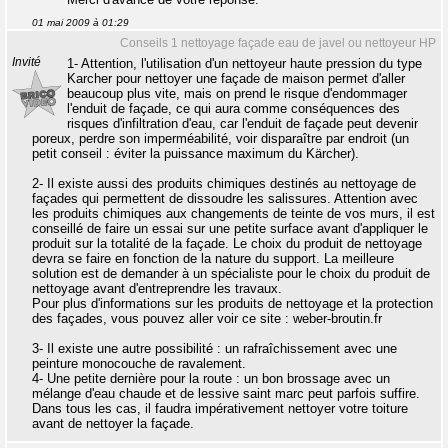
01 mai 2009 à 01:29
Conseils 1 nettoyage façade eau de javel ou nettoyeur HP
Invité
1- Attention, l'utilisation d'un nettoyeur haute pression du type
Karcher pour nettoyer une façade de maison permet d'aller
beaucoup plus vite, mais on prend le risque d'endommager
l'enduit de façade, ce qui aura comme conséquences des
risques d'infiltration d'eau, car l'enduit de façade peut devenir
poreux, perdre son imperméabilité, voir disparaître par endroit (un
petit conseil : éviter la puissance maximum du Kärcher).
2- Il existe aussi des produits chimiques destinés au nettoyage de
façades qui permettent de dissoudre les salissures. Attention avec
les produits chimiques aux changements de teinte de vos murs, il est
conseillé de faire un essai sur une petite surface avant d'appliquer le
produit sur la totalité de la façade. Le choix du produit de nettoyage
devra se faire en fonction de la nature du support. La meilleure
solution est de demander à un spécialiste pour le choix du produit de
nettoyage avant d'entreprendre les travaux.
Pour plus d'informations sur les produits de nettoyage et la protection
des façades, vous pouvez aller voir ce site : weber-broutin.fr
3- Il existe une autre possibilité : un rafraîchissement avec une
peinture monocouche de ravalement.
4- Une petite dernière pour la route : un bon brossage avec un
mélange d'eau chaude et de lessive saint marc peut parfois suffire.
Dans tous les cas, il faudra impérativement nettoyer votre toiture
avant de nettoyer la façade.