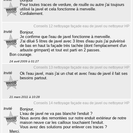
Bonjour
Pour toutes traces de verdure, de rouille ou autre j'ai toujours
utilisé la javel et cela fonctionne à merveille.
Cordialement.
Conseils 12 nettoyage façade eau de javel ou nettoyeur HP
Invité
Bonjour,
Je confirme que l'eau de javel fonctionne à merveille.
J'ai dilué 5 litres de javel avec 3 litres d'eau puis j'ai pulvérisé
de bas en haut la façade très tachée (dont l'emplacement d'un
arbuste grimpant) et tout est parti en 2 passes.
Bon courage.
24 avril 2009 à 01:27
Conseils 13 nettoyage façade eau de javel ou nettoyeur HP
Invité
Ok l'eau javel, mais j'ai un chat et avec l'eau de javel il fait ses
besoins partout.
21 mars 2011 à 10:28
Conseils 14 nettoyage façade eau de javel ou nettoyeur HP
Invité
Bonjour,
L'eau de javel ne va pas blanchir l'enduit ?
Nous avons des remontées sur notre enduit extérieur de notre
maison neuve car les cailloux touchaient l'enduit.
Vous avez des solutions pour enlever ces traces ?
Merci.