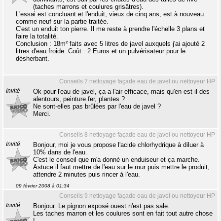
(taches marrons et coulures grisâtres).
L'essai est concluant et l'enduit, vieux de cinq ans, est à nouveau
comme neuf sur la partie traitée.
C'est un enduit ton pierre. Il me reste à prendre l'échelle 3 plans et
faire la totalité.
Conclusion : 18m² faits avec 5 litres de javel auxquels j'ai ajouté 2
litres d'eau froide. Coût : 2 Euros et un pulvérisateur pour le
désherbant.
Conseils 7 nettoyage façade eau de javel ou nettoyeur HP
Invité
Ok pour l'eau de javel, ça a l'air efficace, mais qu'en est-il des
alentours, peinture fer, plantes ?
Ne sont-elles pas brûlées par l'eau de javel ?
Merci.
Conseils 8 nettoyage façade eau de javel ou nettoyeur HP
Invité
Bonjour, moi je vous propose l'acide chlorhydrique à diluer à
10% dans de l'eau.
C'est le conseil que m'a donné un enduiseur et ça marche.
Astuce il faut mettre de l'eau sur le mur puis mettre le produit,
attendre 2 minutes puis rincer à l'eau.
09 février 2008 à 01:34
Conseils 9 nettoyage façade eau de javel ou nettoyeur HP
Invité
Bonjour. Le pignon exposé ouest n'est pas sale.
Les taches marron et les coulures sont en fait tout autre chose
!