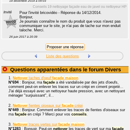
14 décembre 2014 à 09:03
Conseils 19 nettoyage façade eau de javel ou nettoyeur HP
Invité
Pour l'invité bricovidéo - Réponse du 14/12/2014.
Bonjour,
Je pourrais connaître le nom du produit que vous n'avez pas
communiquer sur le site, je n'ai pas de tache sur mon enduit
taloche. Merci.
26 juin 2017 à 20:39
Liste des questions
Questions apparentées dans le forum Divers
1.
Nettoyer
taches d'oeuf
façade
maison
N°694
: Bonjour, ma
façade
a été vandalisée par des jets d'oeufs,
comment peut-on enlever les traces sur un crépi en ciment projeté...
J'ai déjà essayé avec un nettoyeur haute pression, avec un nettoyant
ménager "surpuissant", il...
2.
Nettoyer
fientes oiseaux sur
façade
crépi
N°449
: Bonjour. Comment enlever les traces de fientes d'oiseaux sur
ma
façade
en crépi ? Merci pour vos
conseils
.
3.
Nettoyer
traces vertes sur
façade
maison
N°1283
: Bonsoir. Peut-on
nettoyer
les traces de vert sur ma
façade