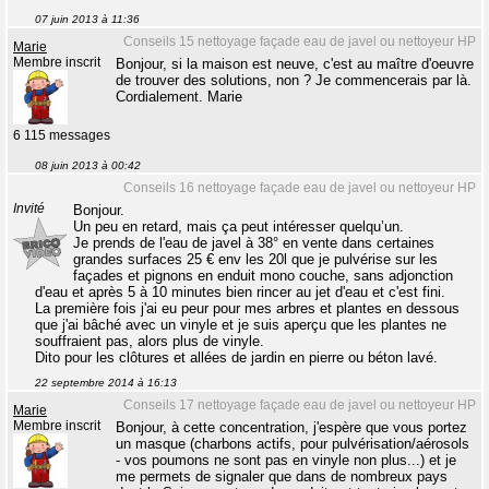
07 juin 2013 à 11:36
Conseils 15 nettoyage façade eau de javel ou nettoyeur HP
Marie
Membre inscrit
Bonjour, si la maison est neuve, c'est au maître d'oeuvre
de trouver des solutions, non ? Je commencerais par là.
Cordialement. Marie
6 115 messages
08 juin 2013 à 00:42
Conseils 16 nettoyage façade eau de javel ou nettoyeur HP
Invité
Bonjour.
Un peu en retard, mais ça peut intéresser quelqu’un.
Je prends de l'eau de javel à 38° en vente dans certaines
grandes surfaces 25 € env les 20l que je pulvérise sur les
façades et pignons en enduit mono couche, sans adjonction
d'eau et après 5 à 10 minutes bien rincer au jet d'eau et c'est fini.
La première fois j'ai eu peur pour mes arbres et plantes en dessous
que j'ai bâché avec un vinyle et je suis aperçu que les plantes ne
souffraient pas, alors plus de vinyle.
Dito pour les clôtures et allées de jardin en pierre ou béton lavé.
22 septembre 2014 à 16:13
Conseils 17 nettoyage façade eau de javel ou nettoyeur HP
Marie
Membre inscrit
Bonjour, à cette concentration, j'espère que vous portez
un masque (charbons actifs, pour pulvérisation/aérosols
- vos poumons ne sont pas en vinyle non plus...) et je
me permets de signaler que dans de nombreux pays