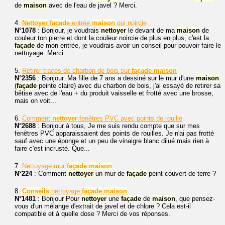
de
maison
avec de l'eau de javel ? Merci.
4.
Nettoyer
façade
entrée
maison
qui noircie
N°1078
: Bonjour, je voudrais
nettoyer
le devant de ma
maison
de
couleur ton pierre et dont la couleur noircie de plus en plus, c'est la
façade
de mon entrée, je voudrais avoir un conseil pour pouvoir faire le
nettoyage. Merci.
5.
Retirer traces de charbon de bois sur
façade
maison
N°2356
: Bonjour. Ma fille de 7 ans a dessiné sur le mur d'une
maison
(
façade
peinte claire) avec du charbon de bois, j'ai essayé de retirer sa
bêtise avec de l'eau + du produit vaisselle et frotté avec une brosse,
mais on voit...
6.
Comment
nettoyer
fenêtres PVC avec points de rouille
N°2688
: Bonjour à tous, Je me suis rendu compte que sur mes
fenêtres PVC apparaissaient des points de rouilles. Je n'ai pas frotté
sauf avec une éponge et un peu de vinaigre blanc dilué mais rien à
faire c'est incrusté. Que...
7.
Nettoyage mur
façade
maison
N°224
: Comment
nettoyer
un mur de
façade
peint couvert de terre ?
8.
Conseils
nettoyage
façade
maison
N°1481
: Bonjour Pour
nettoyer
une
façade
de
maison
, que pensez-
vous d'un mélange d'extrait de javel et de chlore ? Cela est-il
compatible et à quelle dose ? Merci de vos réponses.