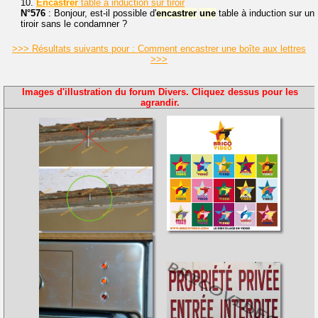
10.
Encastrer
table à induction sur tiroir
N°576
: Bonjour, est-il possible d'
encastrer
une
table à induction sur un
tiroir sans le condamner ?
>>> Résultats suivants pour : Comment encastrer une boîte aux lettres
>>>
Images d'illustration du forum Divers. Cliquez dessus pour les
agrandir.