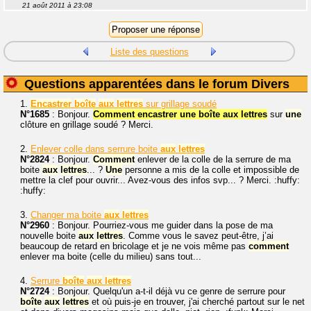
21 août 2011 à 23:08
Liste des questions
Questions apparentées dans le forum Divers
1.
Encastrer
boîte
aux
lettres
sur grillage soudé
N°1685
: Bonjour.
Comment encastrer une boîte aux lettres
sur
une
clôture en grillage soudé ? Merci.
2.
Enlever colle dans serrure boite
aux
lettres
N°2824
: Bonjour.
Comment
enlever de la colle de la serrure de ma
boite
aux
lettres
... ?
Une
personne a mis de la colle et impossible de
mettre la clef pour ouvrir... Avez-vous des infos svp... ? Merci. :huffy:
:huffy:
3.
Changer ma boite
aux
lettres
N°2960
: Bonjour. Pourriez-vous me guider dans la pose de ma
nouvelle boite
aux
lettres
. Comme vous le savez peut-être, j’ai
beaucoup de retard en bricolage et je ne vois même pas
comment
enlever ma boite (celle du milieu) sans tout...
4.
Serrure
boîte
aux
lettres
N°2724
: Bonjour. Quelqu'un a-t-il déjà vu ce genre de serrure pour
boîte
aux
lettres
et où puis-je en trouver, j'ai cherché partout sur le net