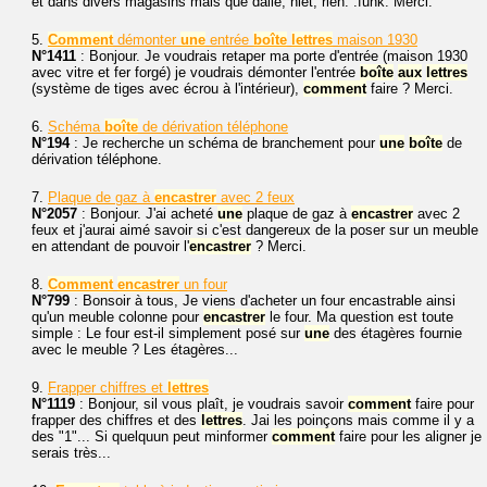
et dans divers magasins mais que dalle, niet, rien. :funk: Merci.
5.
Comment
démonter
une
entrée
boîte
lettres
maison 1930
N°1411
: Bonjour. Je voudrais retaper ma porte d'entrée (maison 1930
avec vitre et fer forgé) je voudrais démonter l'entrée
boîte
aux
lettres
(système de tiges avec écrou à l'intérieur),
comment
faire ? Merci.
6.
Schéma
boîte
de dérivation téléphone
N°194
: Je recherche un schéma de branchement pour
une
boîte
de
dérivation téléphone.
7.
Plaque de gaz à
encastrer
avec 2 feux
N°2057
: Bonjour. J'ai acheté
une
plaque de gaz à
encastrer
avec 2
feux et j'aurai aimé savoir si c'est dangereux de la poser sur un meuble
en attendant de pouvoir l'
encastrer
? Merci.
8.
Comment
encastrer
un four
N°799
: Bonsoir à tous, Je viens d'acheter un four encastrable ainsi
qu'un meuble colonne pour
encastrer
le four. Ma question est toute
simple : Le four est-il simplement posé sur
une
des étagères fournie
avec le meuble ? Les étagères...
9.
Frapper chiffres et
lettres
N°1119
: Bonjour, sil vous plaît, je voudrais savoir
comment
faire pour
frapper des chiffres et des
lettres
. Jai les poinçons mais comme il y a
des "1"... Si quelquun peut minformer
comment
faire pour les aligner je
serais très...