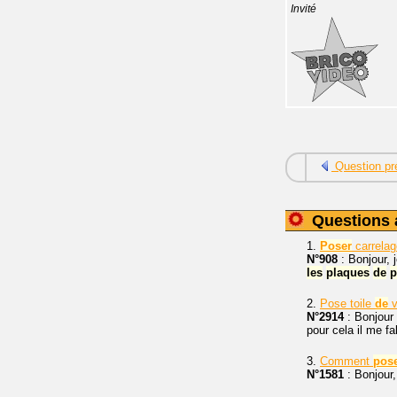
Invité
Question pr
Questions 
1.
Poser
carrela
N°908
: Bonjour, 
les
plaques
de
p
2.
Pose toile
de
v
N°2914
: Bonjour 
pour cela il me fal
3.
Comment
pos
N°1581
: Bonjour