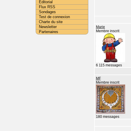
Editorial
Flux RSS
Sondages
Test de connexion
Charte du site
Newsletter
Marie
Membre inscrit
Partenaires
6 115 messages
MF
Membre inscrit
180 messages