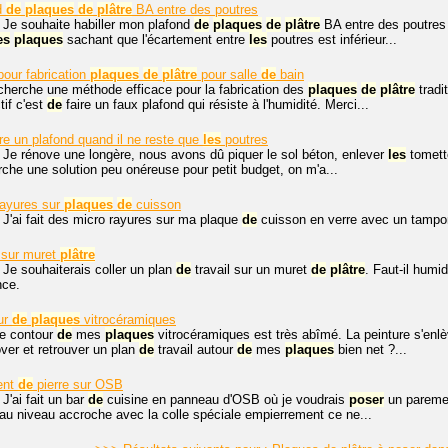
nd
de
plaques
de
plâtre
BA entre des poutres
 Je souhaite habiller mon plafond
de
plaques
de
plâtre
BA entre des poutre
es
plaques
sachant que l'écartement entre
les
poutres est inférieur...
pour fabrication
plaques
de
plâtre
pour salle
de
bain
cherche une méthode efficace pour la fabrication des
plaques
de
plâtre
tradi
tif c'est
de
faire un faux plafond qui résiste à l'humidité. Merci...
re un plafond quand il ne reste que
les
poutres
 Je rénove une longère, nous avons dû piquer le sol béton, enlever
les
tomette
erche une solution peu onéreuse pour petit budget, on m'a...
rayures sur
plaques
de
cuisson
 J'ai fait des micro rayures sur ma plaque
de
cuisson en verre avec un tampo
 sur muret
plâtre
 Je souhaiterais coller un plan
de
travail sur un muret
de
plâtre
. Faut-il humid
nce.
ur
de
plaques
vitrocéramiques
le contour
de
mes
plaques
vitrocéramiques est très abîmé. La peinture s'enl
over et retrouver un plan
de
travail autour
de
mes
plaques
bien net ?...
ent
de
pierre sur OSB
 J'ai fait un bar
de
cuisine en panneau d'OSB où je voudrais
poser
un parem
u'au niveau accroche avec la colle spéciale empierrement ce ne...