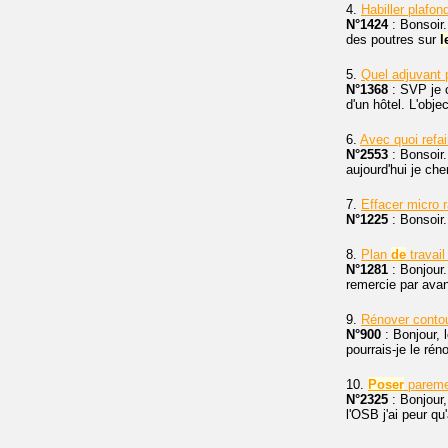
4.
Habiller plafo
N°1424
: Bonsoir.
des poutres sur
l
5.
Quel adjuvant 
N°1368
: SVP je 
d'un hôtel. L'objec
6.
Avec quoi refai
N°2553
: Bonsoir.
aujourd'hui je ch
7.
Effacer micro 
N°1225
: Bonsoir.
8.
Plan
de
travail
N°1281
: Bonjour.
remercie par ava
9.
Rénover conto
N°900
: Bonjour, 
pourrais-je le rén
10.
Poser
parem
N°2325
: Bonjour,
l'OSB j'ai peur q