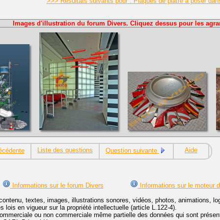
>>> Résultats suivants pour : Plaques de plâtre à poser da
Images d'illustration du forum Divers. Cliquez dessus pour les agra
Liste des questions
Aide
écédente
Question suivante
Informations sur le forum Divers
Informations sur le moteur 
contenu, textes, images, illustrations sonores, vidéos, photos, animations, 
lois en vigueur sur la propriété intellectuelle (article L.122-4).
ommerciale ou non commerciale même partielle des données qui sont présenté