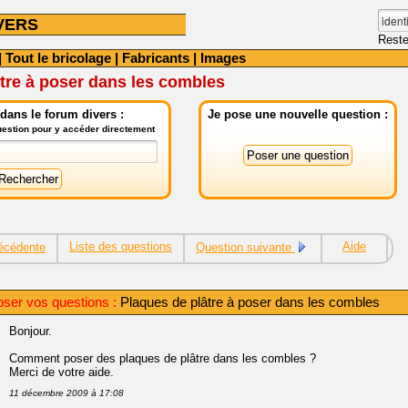
VERS
Reste
|
Tout le bricolage
|
Fabricants
|
Images
tre à poser dans les combles
dans le forum divers :
Je pose une nouvelle question :
question pour y accéder directement
Liste des questions
Aide
écédente
Question suivante
oser vos questions :
Plaques de plâtre à poser dans les combles
Bonjour.
Comment poser des plaques de plâtre dans les combles ?
Merci de votre aide.
11 décembre 2009 à 17:08