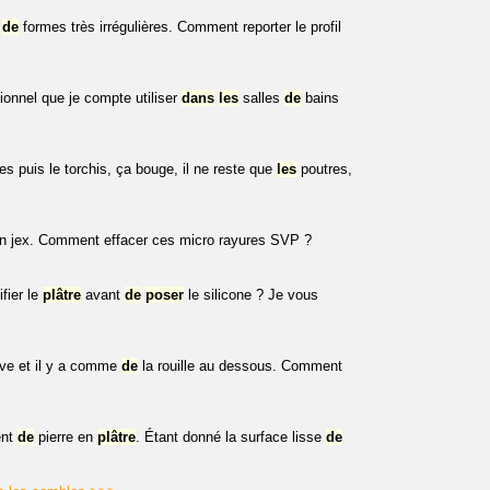
s
de
formes très irrégulières. Comment reporter le profil
tionnel que je compte utiliser
dans
les
salles
de
bains
s puis le torchis, ça bouge, il ne reste que
les
poutres,
n jex. Comment effacer ces micro rayures SVP ?
ifier le
plâtre
avant
de
poser
le silicone ? Je vous
ève et il y a comme
de
la rouille au dessous. Comment
ent
de
pierre en
plâtre
. Étant donné la surface lisse
de