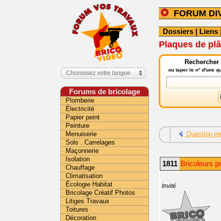
FORUM DI
Dossiers
|
Liens
Plaques de plâ
Rechercher 
ou taper le n° d'une 
Choisissez votre langue
Forums de bricolage
Plomberie
Électricité
Papier peint
Peinture
Menuiserie
Question pr
Sols . Carrelages
Maçonnerie
Isolation
1811
Bricoleurs p
Chauffage
Climatisation
Écologie Habitat
Invité
Bricolage Créatif Photos
Litiges Travaux
Toitures
Décoration