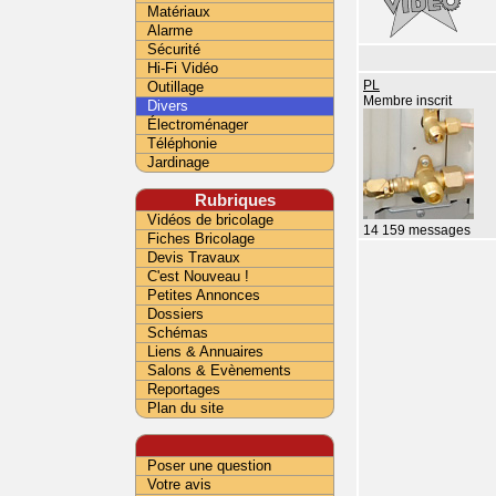
Matériaux
Alarme
Sécurité
Hi-Fi Vidéo
Outillage
PL
Membre inscrit
Divers
Électroménager
Téléphonie
Jardinage
Rubriques
Vidéos de bricolage
14 159 messages
Fiches Bricolage
Devis Travaux
C'est Nouveau !
Petites Annonces
Dossiers
Schémas
Liens & Annuaires
Salons & Evènements
Reportages
Plan du site
Poser une question
Votre avis