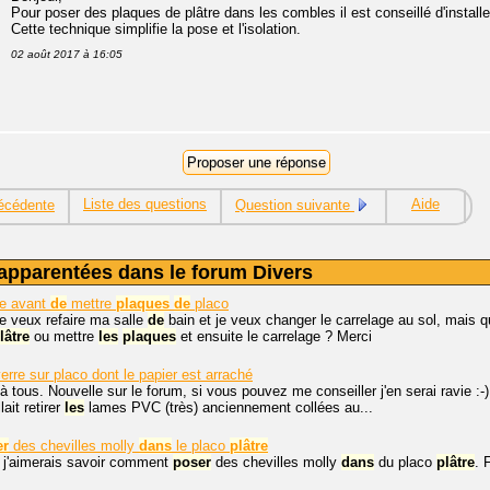
Pour poser des plaques de plâtre dans les combles il est conseillé d'installe
Cette technique simplifie la pose et l'isolation.
02 août 2017 à 16:05
Liste des questions
Aide
écédente
Question suivante
apparentées dans le forum Divers
ge avant
de
mettre
plaques
de
placo
je veux refaire ma salle
de
bain et je veux changer le carrelage au sol, mais qu
lâtre
ou mettre
les
plaques
et ensuite le carrelage ? Merci
erre sur placo dont le papier est arraché
à tous. Nouvelle sur le forum, si vous pouvez me conseiller j'en serai ravie :-)
lait retirer
les
lames PVC (très) anciennement collées au...
er
des chevilles molly
dans
le placo
plâtre
, j'aimerais savoir comment
poser
des chevilles molly
dans
du placo
plâtre
. 