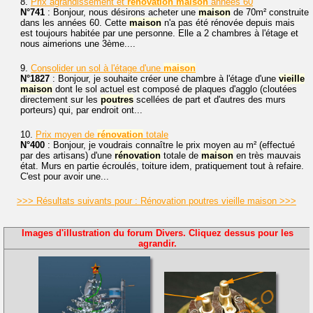
8.
Prix agrandissement et
rénovation
maison
années 60
N°741
: Bonjour, nous désirons acheter une
maison
de 70m² construite
dans les années 60. Cette
maison
n'a pas été rénovée depuis mais
est toujours habitée par une personne. Elle a 2 chambres à l'étage et
nous aimerions une 3ème....
9.
Consolider un sol à l'étage d'une
maison
N°1827
: Bonjour, je souhaite créer une chambre à l'étage d'une
vieille
maison
dont le sol actuel est composé de plaques d'agglo (cloutées
directement sur les
poutres
scellées de part et d'autres des murs
porteurs) qui, par endroit ont...
10.
Prix moyen de
rénovation
totale
N°400
: Bonjour, je voudrais connaître le prix moyen au m² (effectué
par des artisans) d'une
rénovation
totale de
maison
en très mauvais
état. Murs en partie écroulés, toiture idem, pratiquement tout à refaire.
C'est pour avoir une...
>>> Résultats suivants pour : Rénovation poutres vieille maison >>>
Images d'illustration du forum Divers. Cliquez dessus pour les
agrandir.