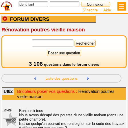
S'inscrire
Aide
FORUM DIVERS
Rénovation poutres vieille maison
3 108
questions dans le
forum divers
Liste des questions
1482
Bricoleurs poser vos questions :
Rénovation poutres
vieille maison
Invité
Bonjour à tous
Nous avons décapé des poutres d'une vieille maison (dans une
petite chambre).
Est-ce quelqu'un pourrait me renseigner sur la suite des travaux
à effectuer sur ces poutres ?