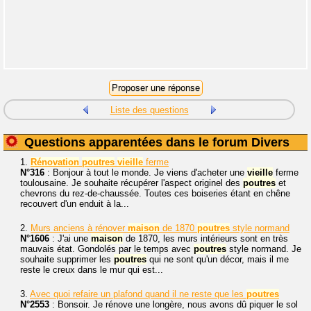
Liste des questions
Questions apparentées dans le forum Divers
1.
Rénovation
poutres
vieille
ferme
N°316
: Bonjour à tout le monde. Je viens d'acheter une
vieille
ferme
toulousaine. Je souhaite récupérer l'aspect originel des
poutres
et
chevrons du rez-de-chaussée. Toutes ces boiseries étant en chêne
recouvert d'un enduit à la...
2.
Murs anciens à rénover
maison
de 1870
poutres
style normand
N°1606
: J'ai une
maison
de 1870, les murs intérieurs sont en très
mauvais état. Gondolés par le temps avec
poutres
style normand. Je
souhaite supprimer les
poutres
qui ne sont qu'un décor, mais il me
reste le creux dans le mur qui est...
3.
Avec quoi refaire un plafond quand il ne reste que les
poutres
N°2553
: Bonsoir. Je rénove une longère, nous avons dû piquer le sol