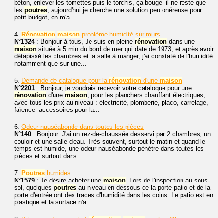
béton, enlever les tomettes puis le torchis, ça bouge, il ne reste que
les
poutres
, aujourd'hui je cherche une solution peu onéreuse pour
petit budget, on m'a...
4.
Rénovation
maison
problème humidité sur murs
N°1324
: Bonjour à tous, Je suis en pleine
rénovation
dans une
maison
située à 5 min du bord de mer qui date de 1973, et après avoir
détapissé les chambres et la salle à manger, j'ai constaté de l'humidité
notamment que sur une...
5.
Demande de catalogue pour la
rénovation
d'une
maison
N°2201
: Bonjour, je voudrais recevoir votre catalogue pour une
rénovation
d'une
maison
, pour les planchers chauffant électriques,
avec tous les prix au niveau : électricité, plomberie, placo, carrelage,
faïence, accessoires pour la...
6.
Odeur nauséabonde dans toutes les pièces
N°140
: Bonjour. J'ai un rez-de-chaussée desservi par 2 chambres, un
couloir et une salle d'eau. Très souvent, surtout le matin et quand le
temps est humide, une odeur nauséabonde pénètre dans toutes les
pièces et surtout dans...
7.
Poutres
humides
N°1579
: Je désire acheter une
maison
. Lors de l'inspection au sous-
sol, quelques
poutres
au niveau en dessous de la porte patio et de la
porte d'entrée ont des traces d'humidité dans les coins. Le patio est en
plastique et la surface n'a...