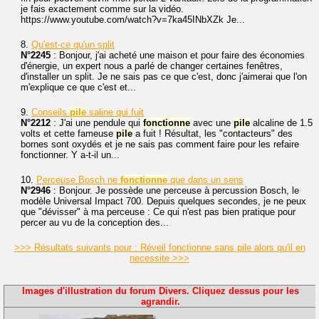
je fais exactement comme sur la vidéo.
https://www.youtube.com/watch?v=7ka45INbXZk Je...
8.
Qu'est-ce qu'un split
N°2245
: Bonjour, j'ai acheté une maison et pour faire des économies
d'énergie, un expert nous a parlé de changer certaines fenêtres,
d'installer un split. Je ne sais pas ce que c'est, donc j'aimerai que l'on
m'explique ce que c'est et...
9.
Conseils
pile
saline qui fuit
N°2212
: J'ai une pendule qui
fonctionne
avec une
pile
alcaline de 1.5
volts et cette fameuse
pile
a fuit ! Résultat, les "contacteurs" des
bornes sont oxydés et je ne sais pas comment faire pour les refaire
fonctionner. Y a-t-il un...
10.
Perceuse Bosch ne
fonctionne
que dans un sens
N°2946
: Bonjour. Je possède une perceuse à percussion Bosch, le
modèle Universal Impact 700. Depuis quelques secondes, je ne peux
que "dévisser" à ma perceuse : Ce qui n'est pas bien pratique pour
percer au vu de la conception des...
>>> Résultats suivants pour : Réveil fonctionne sans pile alors qu'il en
necessite >>>
Images d'illustration du forum Divers. Cliquez dessus pour les
agrandir.