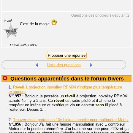
Questions des bricoleurs débutant 2
Invité
C'est de la magie
17 mai 2025 à 03:48
Liste des questions
Questions apparentées dans le forum Divers
1.
Réveil
à projection Inovalley RPM04 n'indique plus température
extérieure
N°1957
: Bonjour, je possède un
réveil
à projection Inovalley RPM04
acheté 45 il y a 3 ans. Ce
réveil
est radio piloté et il affiche la
température intérieure et extérieure via un capteur
sans
fil placé à
l'extérieur. Depuis 1...
2.
Trouver diode protection 10v bidirectionnelle pour multimètre Metrix
N°1856
: Bonjour J'ai fait une fausse manipulation avec 1 contrôleur
Métrix sur la position ohmmètre. J'ai branché sur une prise 220v et ça