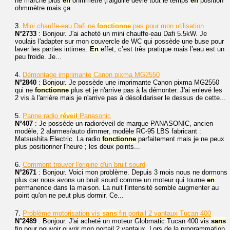
ne marche plus
en
ohmmètre (l'aiguille dévie tout le temps
en
position
ohmmètre mais ça...
3.
Mini chauffe-eau Dafi ne
fonctionne
pas pour mon utilisation
N°2733
: Bonjour. J'ai acheté un mini chauffe-eau Dafi 5.5kW. Je
voulais l'adapter sur mon couvercle de WC qui possède une buse pour
laver les parties intimes.
En
effet, c’est très pratique mais l’eau est un
peu froide. Je...
4.
Démontage imprimante Canon pixma MG2550
N°2840
: Bonjour. Je possède une imprimante Canon pixma MG2550
qui ne
fonctionne
plus et je n'arrive pas à la démonter. J'ai enlevé les
2 vis à l'arrière mais je n'arrive pas à désolidariser le dessus de cette...
5.
Panne radio
réveil
Panasonic
N°407
: Je possède un radioréveil de marque PANASONIC, ancien
modèle, 2 alarmes/auto dimmer, modèle RC-95 LBS fabricant :
Matsushita Electric. La radio
fonctionne
parfaitement mais je ne peux
plus positionner l'heure ; les deux points...
6.
Comment trouver l'origine d'un bruit sourd
N°2671
: Bonjour. Voici mon problème. Depuis 3 mois nous ne dormons
plus car nous avons un bruit sourd comme un moteur qui tourne
en
permanence dans la maison. La nuit l'intensité semble augmenter au
point qu'on ne peut plus dormir. Ce...
7.
Problème motorisation vis
sans
fin portail 2 vantaux Tucan 400
N°2489
: Bonjour. J'ai acheté un moteur Globmatic Tucan 400 vis
sans
fin pour pouvoir ouvrir mon portail 2 vantaux. Lors de la programmation