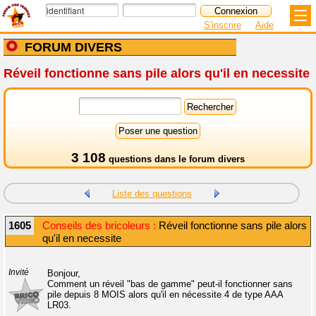
S'inscrire
Aide
FORUM DIVERS
Réveil fonctionne sans pile alors qu'il en necessite
3 108
questions dans le
forum divers
Liste des questions
1605
Conseils des bricoleurs :
Réveil fonctionne sans pile alors
qu'il en necessite
Invité
Bonjour,
Comment un réveil "bas de gamme" peut-il fonctionner sans
pile depuis 8 MOIS alors qu'il en nécessite 4 de type AAA
LR03.