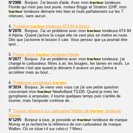
N°2988
: Bonjour. J'ai besoin d'aide. Avec mon
tracteur
tondeuse
Floride qui n'est pas tout jeune, moteur Briggs et Stratton 11HP, mon
tracteur
tondeuse démarre très bien et roule parfaitement sur les 7
vitesses, sans aucun...
4.
Problème
tracteur
tondeuse AT4 84 A Alpina
N°2878
: Bonjour. J'ai un problème avec mon
tracteur
tondeuse AT4 84
A Alpina. Quand j'active la coupe elle ne veut plus se mettre en route.
Dès que j'actionne le bouton il cale. Vous pensez que ça pourrait être
quoi...
5.
Panne micro
tracteur
tondeuse Honda
N°2877
: Bonjour. J'ai un problème avec mon
tracteur
tondeuse, j'ai
changé le carburateur, filtres à air, les bougies, les lames en neufs. Le
problème c'est que quand je démarre il avance un peu j'arrive à
accélérer mais au bout...
6.
Problèmes gyrophares
tracteur
N°3034
: Bonjour. Je viens vers vous car j'ai une petite question
concernant mon
tracteur
Newholland TS100. Quand je mets les
gyrophares à ampoules, il tourne quelques temps puis s'arrête de
tourner, mais l'ampoule continue de...
7.
Trouver référence sur carburateur Walbro de
tracteur
tondeuse
Murray
N°1295
: Bonjour à tous, je possède un
tracteur
tondeuse de marque
Murray et je recherche la référence de son carburateur de marque
Walbro. Où se situe t-il sur celui-ci ? Merci.