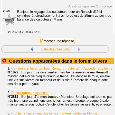
Questions réponses 2 bricolage
Invité
Bonjour, le réglage des culbuteurs pour un Renault d22 bi
cylindres à refroidissement à air forcé est de 28mm au point de
balance des culbuteurs. Manu
25 décembre 2008 à 02:51
Liste des questions
Questions apparentées dans le forum Divers
1.
Comment enlever tambour
Renault
master afin d'accéder aux freins
N°1872
: Bonjour ! Je dois vérifier mes freins arrière de ma
Renault
master, celle-ci se bloque quand je freine. J'ai déposé la roue, enlevé
une vis sur l'avant du tambour et deux vis à l'arrière de chaque côté
des deux petit tuyaux...
2.
Panne
tracteur
tondeuse
N°2813
: Bonjour. J'ai mon
tracteur
Monsieur Bricolage qui tourne, pas
très bien, pire quand j’enclenche les lames, il broute, presque à caler,
maintenant je suis obligé d'enclencher les lames au ralenti, et ensuite...
3.
Problème lancement des lames
tracteur
tondeuse Floride