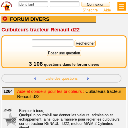
S'inscrire
Aide
FORUM DIVERS
Culbuteurs tracteur Renault d22
3 108
questions dans le
forum divers
Liste des questions
1264
Aide et conseils pour les bricoleurs :
Culbuteurs tracteur
Renault d22
Invité
Bonjour à tous,
Quelqu'un pourrait-il me donner les valeurs, admission et
échappement, ainsi que la manière pour régler les culbuteurs
sur un tracteur RENAULT D22, moteur MWM 2 Cylindres
diesel.