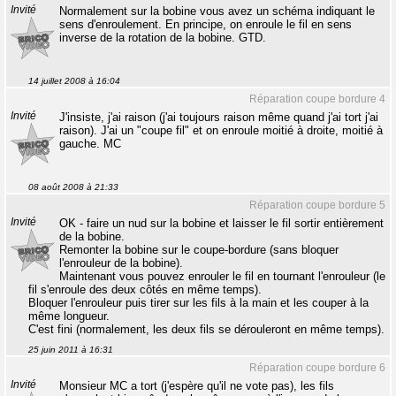
Invité
Normalement sur la bobine vous avez un schéma indiquant le
sens d'enroulement. En principe, on enroule le fil en sens
inverse de la rotation de la bobine. GTD.
14 juillet 2008 à 16:04
Réparation coupe bordure 4
Invité
J'insiste, j'ai raison (j'ai toujours raison même quand j'ai tort j'ai
raison). J'ai un "coupe fil" et on enroule moitié à droite, moitié à
gauche. MC
08 août 2008 à 21:33
Réparation coupe bordure 5
Invité
OK - faire un nud sur la bobine et laisser le fil sortir entièrement
de la bobine.
Remonter la bobine sur le coupe-bordure (sans bloquer
l'enrouleur de la bobine).
Maintenant vous pouvez enrouler le fil en tournant l'enrouleur (le
fil s'enroule des deux côtés en même temps).
Bloquer l'enrouleur puis tirer sur les fils à la main et les couper à la
même longueur.
C'est fini (normalement, les deux fils se dérouleront en même temps).
25 juin 2011 à 16:31
Réparation coupe bordure 6
Invité
Monsieur MC a tort (j'espère qu'il ne vote pas), les fils