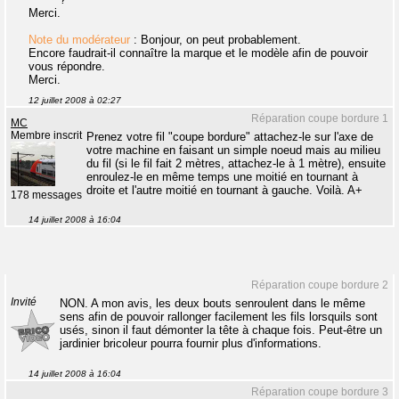
Merci.
Note du modérateur
: Bonjour, on peut probablement.
Encore faudrait-il connaître la marque et le modèle afin de pouvoir
vous répondre.
Merci.
12 juillet 2008 à 02:27
Réparation coupe bordure 1
MC
Membre inscrit
Prenez votre fil "coupe bordure" attachez-le sur l'axe de
votre machine en faisant un simple noeud mais au milieu
du fil (si le fil fait 2 mètres, attachez-le à 1 mètre), ensuite
enroulez-le en même temps une moitié en tournant à
droite et l'autre moitié en tournant à gauche. Voilà. A+
178 messages
14 juillet 2008 à 16:04
Réparation coupe bordure 2
Invité
NON. A mon avis, les deux bouts senroulent dans le même
sens afin de pouvoir rallonger facilement les fils lorsquils sont
usés, sinon il faut démonter la tête à chaque fois. Peut-être un
jardinier bricoleur pourra fournir plus d'informations.
14 juillet 2008 à 16:04
Réparation coupe bordure 3