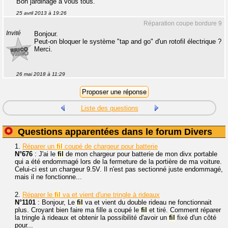
Bon jardinage à vous tous.
25 avril 2013 à 19:26
Réparation coupe bordure 9
Invité
Bonjour.
Peut-on bloquer le système "tap and go" d'un rotofil électrique ?
Merci.
26 mai 2018 à 11:29
Liste des questions
Questions apparentées dans le forum Divers
1.
Réparer un
fil
coupé de chargeur pour batterie
N°676
: J'ai le
fil
de mon chargeur pour batterie de mon divx portable
qui a été endommagé lors de la fermeture de la portière de ma voiture.
Celui-ci est un chargeur 9.5V. Il n'est pas sectionné juste endommagé,
mais il ne fonctionne...
2.
Réparer le
fil
va et vient d'une tringle à rideaux
N°1101
: Bonjour, Le
fil
va et vient du double rideau ne fonctionnait
plus. Croyant bien faire ma fille a coupé le
fil
et tiré. Comment réparer
la tringle à rideaux et obtenir la possibilité d'avoir un
fil
fixé d'un côté
pour...