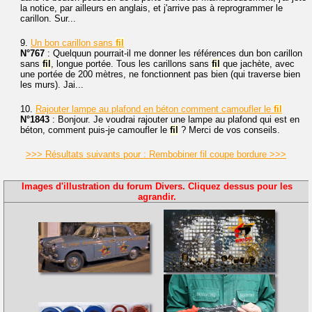
la notice, par ailleurs en anglais, et j'arrive pas à reprogrammer le
carillon. Sur...
9.
Un bon carillon sans
fil
N°767
: Quelquun pourrait-il me donner les références dun bon carillon
sans
fil
, longue portée. Tous les carillons sans
fil
que jachète, avec
une portée de 200 mètres, ne fonctionnent pas bien (qui traverse bien
les murs). Jai...
10.
Rajouter lampe au plafond en béton comment camoufler le
fil
N°1843
: Bonjour. Je voudrai rajouter une lampe au plafond qui est en
béton, comment puis-je camoufler le
fil
? Merci de vos conseils.
>>> Résultats suivants pour : Rembobiner fil coupe bordure >>>
Images d'illustration du forum Divers. Cliquez dessus pour les
agrandir.