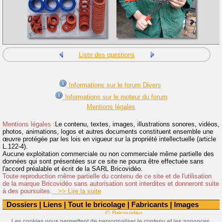
Liste des questions
Informations sur le forum Divers
Informations sur le moteur du forum
Mentions légales
Mentions légales :
Le contenu, textes, images, illustrations sonores, vidéos,
photos, animations, logos et autres documents constituent ensemble une
œuvre protégée par les lois en vigueur sur la propriété intellectuelle (article
L.122-4).
Aucune exploitation commerciale ou non commerciale même partielle des
données qui sont présentées sur ce site ne pourra être effectuée sans
l'accord préalable et écrit de la SARL Bricovidéo.
Toute reproduction même partielle du contenu de ce site et de l'utilisation
de la marque Bricovidéo sans autorisation sont interdites et donneront suite
à des poursuites.
>> Lire la suite
Dossiers
|
Liens
|
Tout le bricolage
|
Fabricants
|
Images
© Bricovidéo
Les cookies nous permettent de personnaliser le contenu et les annonces,