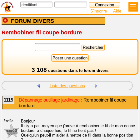
S'inscrire
Aide
FORUM DIVERS
Rembobiner fil coupe bordure
3 108
questions dans le
forum divers
Liste des questions
1115
Dépannage outillage jardinage :
Rembobiner fil coupe
bordure
Invité
Bonjour.
Il n'y a pas moyen que j'arrive à rembobiner le fil de mon coupe
bordure, à chaque fois, le fil ne tient pas !
Quelqu'un peut-il m'aider à mettre ce fil dans la bonne position
?