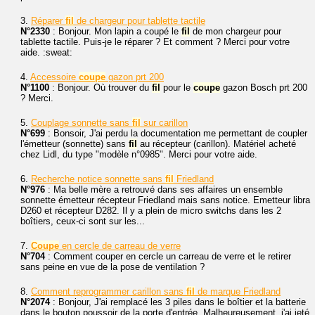
3.
Réparer
fil
de chargeur pour tablette tactile
N°2330
: Bonjour. Mon lapin a coupé le
fil
de mon chargeur pour
tablette tactile. Puis-je le réparer ? Et comment ? Merci pour votre
aide. :sweat:
4.
Accessoire
coupe
gazon prt 200
N°1100
: Bonjour. Où trouver du
fil
pour le
coupe
gazon Bosch prt 200
? Merci.
5.
Couplage sonnette sans
fil
sur carillon
N°699
: Bonsoir, J'ai perdu la documentation me permettant de coupler
l'émetteur (sonnette) sans
fil
au récepteur (carillon). Matériel acheté
chez Lidl, du type "modèle n°0985". Merci pour votre aide.
6.
Recherche notice sonnette sans
fil
Friedland
N°976
: Ma belle mère a retrouvé dans ses affaires un ensemble
sonnette émetteur récepteur Friedland mais sans notice. Emetteur libra
D260 et récepteur D282. Il y a plein de micro switchs dans les 2
boîtiers, ceux-ci sont sur les...
7.
Coupe
en cercle de carreau de verre
N°704
: Comment couper en cercle un carreau de verre et le retirer
sans peine en vue de la pose de ventilation ?
8.
Comment reprogrammer carillon sans
fil
de marque Friedland
N°2074
: Bonjour, J'ai remplacé les 3 piles dans le boîtier et la batterie
dans le bouton poussoir de la porte d'entrée. Malheureusement, j'ai jeté