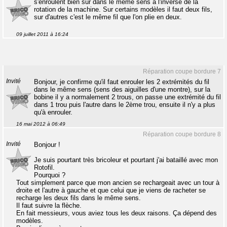
s'enroulent bien sûr dans le même sens à l'inverse de la
rotation de la machine. Sur certains modèles il faut deux fils,
sur d'autres c'est le même fil que l'on plie en deux.
09 juillet 2011 à 16:24
Réparation coupe bordure 7
Invité
Bonjour, je confirme qu'il faut enrouler les 2 extrémités du fil
dans le même sens (sens des aiguilles d'une montre), sur la
bobine il y a normalement 2 trous, on passe une extrémité du fil
dans 1 trou puis l'autre dans le 2ème trou, ensuite il n'y a plus
qu'à enrouler.
16 mai 2012 à 06:49
Réparation coupe bordure 8
Invité
Bonjour !
Je suis pourtant très bricoleur et pourtant j'ai bataillé avec mon
Rotofil.
Pourquoi ?
Tout simplement parce que mon ancien se rechargeait avec un tour à
droite et l'autre à gauche et que celui que je viens de racheter se
recharge les deux fils dans le même sens.
Il faut suivre la flèche.
En fait messieurs, vous aviez tous les deux raisons. Ça dépend des
modèles.