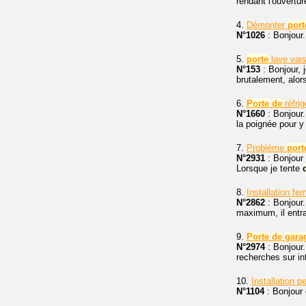
rendant l'ouvertu
4.
Démonter
port
N°1026
: Bonjour
5.
porte
lave vai
N°153
: Bonjour, 
brutalement, alors
6.
Porte
de
réfrig
N°1660
: Bonjour.
la poignée pour y 
7.
Problème
port
N°2931
: Bonjour
Lorsque je tente
8.
Installation fe
N°2862
: Bonjour. 
maximum, il entra
9.
Porte
de
gara
N°2974
: Bonjour
recherches sur int
10.
Installation p
N°1104
: Bonjour