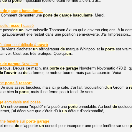
re
de
la
porte
impossible (celle-ci étant fermée à clef). J'ai...
e
de
garage
basculante
.
. Comment démonter une
porte
de
garage
basculante
. Merci.
sselle
ressort
cassé
je possè
de
un
lave vaisselle Thomson Axium qui a environ cinq ans. A la der
 qu'auparavant elle restait dans une position semi-ouverte. J'ai l'impression...
érateur neuf difficile à
ouvrir
 Je viens d'acheter
un
réfrigérateur
de
marque Whirlpool et la
porte
est vraime
arriver. C'est pas très pratique. Quelqu'
un
...
e
de
garage
Novoferm
 à tous. Depuis ce matin, ma
porte
de
garage
Novoferm Novomatic 470.B, qui
de
l'
ouvrir
ou
de
la fermer, le moteur tourne, mais pas la courroie. Voici...
rme
porte
à
ressort
Je suis assez bricoleur, mais ici je cale. J'ai fait l'acquisition d'
un
Groom à
r
ine bien la
porte
, mais il ne ferme pas à fond. Je sens...
ge
enroulable mal posée
.
Un
entrepreneur "réputé" m'a posé une
porte
enroulable. Au bout
de
quelques
ernet, j'ai découvert que c'était dû à
un
défaut d'horizontalité,...
etite fenêtre sur
porte
garage
 et merci
de
m'apporter
un
conseil pour incorporer une petite fenêtre sur une
p