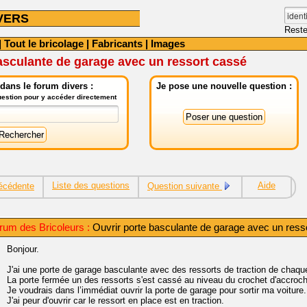
VERS
Reste
|
Tout le bricolage
|
Fabricants
|
Images
asculante de garage avec un ressort cassé
dans le forum divers :
Je pose une nouvelle question :
question pour y accéder directement
Liste des questions
Aide
écédente
Question suivante
rum des Bricoleurs :
Ouvrir porte basculante de garage avec un ress
Bonjour.
J'ai une porte de garage basculante avec des ressorts de traction de chaqu
La porte fermée un des ressorts s'est cassé au niveau du crochet d'accroc
Je voudrais dans l’immédiat ouvrir la porte de garage pour sortir ma voiture.
J'ai peur d'ouvrir car le ressort en place est en traction.