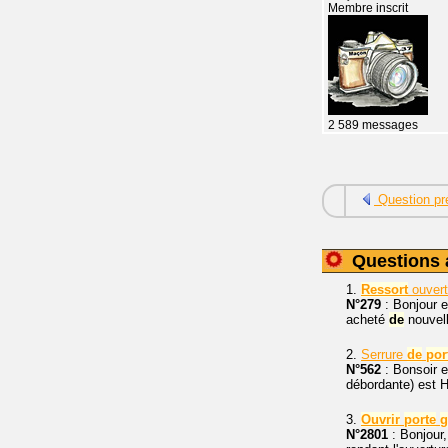
Membre inscrit
2 589 messages
Question pr
Questions 
1.
Ressort
ouver
N°279
: Bonjour e
acheté
de
nouvell
2.
Serrure
de
por
N°562
: Bonsoir 
débordante) est H
3.
Ouvrir
porte
g
N°2801
: Bonjour