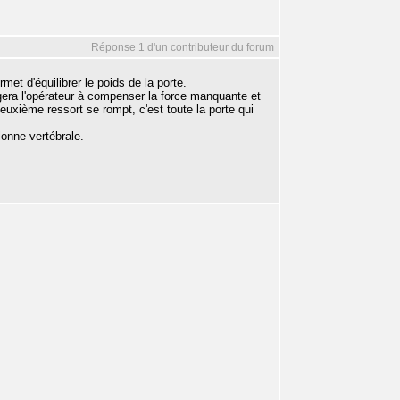
Réponse 1 d'un contributeur du forum
et d'équilibrer le poids de la porte.
igera l'opérateur à compenser la force manquante et
 deuxième ressort se rompt, c'est toute la porte qui
lonne vertébrale.