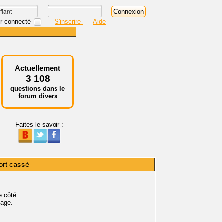
r connecté
S'inscrire
Aide
Actuellement
3 108
questions dans le
forum divers
Faites le savoir :
ort cassé
e côté.
hage.