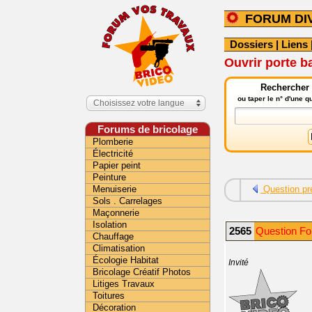
FORUM DI
Dossiers
|
Liens
Ouvrir porte b
Rechercher 
ou taper le n° d'une 
Choisissez votre langue
Forums de bricolage
Plomberie
Électricité
Papier peint
Peinture
Menuiserie
Question pr
Sols . Carrelages
Maçonnerie
Isolation
2565
Question Fo
Chauffage
Climatisation
Écologie Habitat
Invité
Bricolage Créatif Photos
Litiges Travaux
Toitures
Décoration