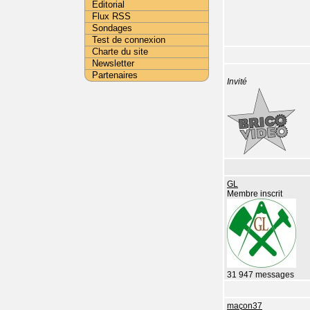
Editorial
Flux RSS
Sondages
Test de connexion
Charte du site
Newsletter
Partenaires
Invité
GL
Membre inscrit
31 947 messages
maçon37