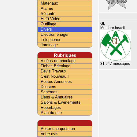
Matériaux
Alarme
Sécurité
Hi-Fi Vidéo
Outillage
GL
Membre inscrit
Divers
Électroménager
Téléphonie
Jardinage
Rubriques
Vidéos de bricolage
31 947 messages
Fiches Bricolage
Devis Travaux
C'est Nouveau !
Petites Annonces
Dossiers
Schémas
Liens & Annuaires
Salons & Evènements
Reportages
Plan du site
Poser une question
Votre avis