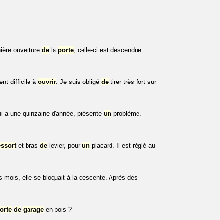
nière ouverture
de
la
porte
, celle-ci est descendue
nt difficile à
ouvrir
. Je suis obligé
de
tirer très fort sur
 a une quinzaine d'année, présente
un
problème.
essort
et bras
de
levier, pour
un
placard. Il est réglé au
 mois, elle se bloquait à la descente. Après des
orte
de
garage
en bois ?