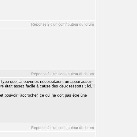
Réponse 2 d'un contributeur du forum
Réponse 3 d'un contributeur du forum
ce type que j'ai ouvertes nécessitaient un appui assez
re était assez facile à cause des deux ressorts ; ici, il
 et pouvoir l'accrocher, ce qui ne doit pas être une
Réponse 4 d'un contributeur du forum