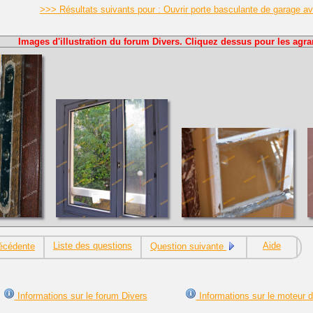
>>> Résultats suivants pour : Ouvrir porte basculante de garage a
Images d'illustration du forum Divers. Cliquez dessus pour les agra
Liste des questions
Aide
écédente
Question suivante
Informations sur le forum Divers
Informations sur le moteur 