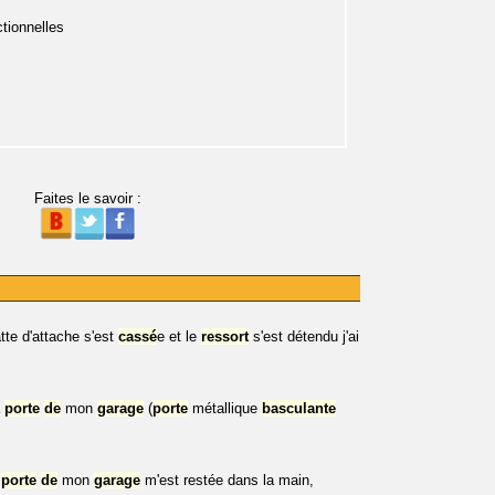
tionnelles
Faites le savoir :
atte d'attache s'est
cassé
e et le
ressort
s'est détendu j'ai
a
porte
de
mon
garage
(
porte
métallique
basculante
a
porte
de
mon
garage
m'est restée dans la main,