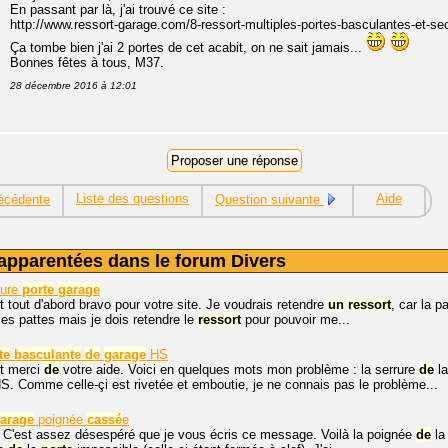
En passant par là, j'ai trouvé ce site :
http://www.ressort-garage.com/8-ressort-multiples-portes-basculantes-et-sec
Ça tombe bien j'ai 2 portes de cet acabit, on ne sait jamais...
Bonnes fêtes à tous, M37.
28 décembre 2016 à 12:01
Liste des questions
Aide
écédente
Question suivante
apparentées dans le forum Divers
ture
porte
garage
t tout d'abord bravo pour votre site. Je voudrais retendre
un
ressort
, car la p
es pattes mais je dois retendre le
ressort
pour pouvoir me...
te
basculante
de
garage
HS
et merci
de
votre aide. Voici en quelques mots mon problème : la serrure
de
l
S. Comme celle-çi est rivetée et emboutie, je ne connais pas le problème...
arage
poignée
cassé
e
, C'est assez désespéré que je vous écris ce message. Voilà la poignée
de
l