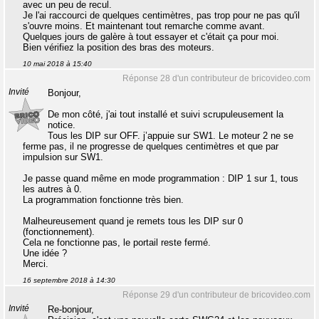
avec un peu de recul.
Je l'ai raccourci de quelques centimètres, pas trop pour ne pas qu'il
s'ouvre moins. Et maintenant tout remarche comme avant.
Quelques jours de galère à tout essayer et c'était ça pour moi.
Bien vérifiez la position des bras des moteurs.
10 mai 2018 à 15:40
Réponse 28 d'un contributeur de bricovideo.com
Invité
Bonjour,
De mon côté, j'ai tout installé et suivi scrupuleusement la
notice.
Tous les DIP sur OFF. j’appuie sur SW1. Le moteur 2 ne se
ferme pas, il ne progresse de quelques centimètres et que par
impulsion sur SW1.
Je passe quand même en mode programmation : DIP 1 sur 1, tous
les autres à 0.
La programmation fonctionne très bien.
Malheureusement quand je remets tous les DIP sur 0
(fonctionnement).
Cela ne fonctionne pas, le portail reste fermé.
Une idée ?
Merci.
16 septembre 2018 à 14:30
Réponse 29 d'un contributeur de bricovideo.com
Invité
Re-bonjour,