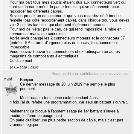
Pour ma part tous mes soucis étaient dus aux connecteurs vert qui
sont sur la carte mère, la partie femelle qui se déconnecte pour
raccorder les différents câbles.
Si vous prenez un connecteur et que vous regardez côté broche
femelle (pas côté raccordement câble), dans chaque trou vous devez
voir 2 petites lamelles qui obstruent légèrement ceux-ci.
Pour moi ce n'était pas le cas, ce qui rend impossible la mise en
service car mauvaise connexion.
Après avoir changé les 2 connecteurs moteurs et le connecteur J7
(entrées BP et arrêt d'urgence) plus de soucis, fonctionnement
impeccable.
Vous pouvez trouver les connecteurs chez radiospare ou autres
magasins de composants électroniques.
Cordialement.
20 juin 2019 à 08:02
Réponse 33 d'un contributeur de bricovideo.com
Invité
Bonjour.
Ce dernier message du 20 juin 2019 me semble le plus
pertinent.
Mon Tucan a fonctionné nickel pendant 4ans.
4 fois j'ai du refaire une programmation, car seul un battant s'ouvrait.
Maintenant ça bloque à l'apprentissage (le 1er battant s'ouvre à
moitié, le 2éme ne bouge pas).
On parle d'utiliser une plus petite section de câble, mais c'est pas
vraiment logique.