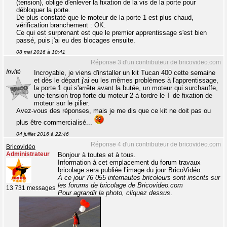
(tension), obligé d'enlever la fixation de la vis de la porte pour
débloquer la porte.
De plus constaté que le moteur de la porte 1 est plus chaud,
vérification branchement : OK.
Ce qui est surprenant est que le premier apprentissage s'est bien
passé, puis j'ai eu des blocages ensuite.
08 mai 2016 à 10:41
Réponse 3 d'un contributeur de bricovideo.com
Invité
Incroyable, je viens d'installer un kit Tucan 400 cette semaine
et dès le départ j'ai eu les mêmes problèmes à l'apprentissage,
la porte 1 qui s'arrête avant la butée, un moteur qui surchauffe,
une tension trop forte du moteur 2 à tordre le T de fixation de
moteur sur le pilier.
Avez-vous des réponses, mais je me dis que ce kit ne doit pas ou
plus être commercialisé...
04 juillet 2016 à 22:46
Réponse 4 d'un contributeur de bricovideo.com
Bricovidéo
Administrateur
Bonjour à toutes et à tous.
Information à cet emplacement du forum travaux
bricolage sera publiée l’image du jour BricoVidéo.
À ce jour 76 055 internautes bricoleurs sont inscrits sur
les forums de bricolage de Bricovideo.com
13 731 messages
Pour agrandir la photo, cliquez dessus
.