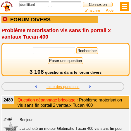
S'inscrire
Aide
FORUM DIVERS
Problème motorisation vis sans fin portail 2
vantaux Tucan 400
3 108
questions dans le
forum divers
Liste des questions
2489
Question dépannage bricolage :
Problème motorisation
vis sans fin portail 2 vantaux Tucan 400
Invité
Bonjour.
J'ai acheté un moteur Globmatic Tucan 400 vis sans fin pour