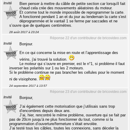
Invité
Bien penser à mettre du câble de petite section car lorsqu'il fait
chaud cela crée des mouvements aléatoires du moteur.
Et comme tout le monde impossible de reprogrammer la carte.
A fonctionné pendant 1 an et du jour au lendemain la carte s'est
déprogrammée et le vantail 1 se ferme par saccades et ne
s’ouvre que de quelques centimètres.
28 août 2017 à 23:24
Réponse 22 d'un contributeur de bricovideo.com
Invité
Bonjour.
En ce qui concerne la mise en route et l’apprentissage des
vérins, j'ai trouvé la solution.
Le moteur qui s’ouvre en premier, est le n°1, si problème il faut
inverser les polarités sur 1 ou les 2 moteurs.
Si le problème continue ne pas brancher les cellules pour le moment
ni de visiophone.
24 septembre 2017 à 13:57
Réponse 23 d'un contributeur de bricovideo.com
Invité
Bonjour,
J’ai également cette motorisation que j’utilisais sans trop
d’encombres depuis deux ans.
J’ai, hier, rencontré le même problème, ouverture qui se fait par
pas de 20cm jusqu’à ne plus fonctionner du tout, comme si la
programmation d’ouverture/fermeture s’était envolée.
J’ai testé tous les câbles, toutes les connexions, sans déceler la