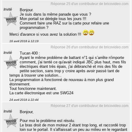
Réponse 25 d'un contributeur de bricovideo.com
Invité
Bonjour.
Je suis dans la même panade que vous ?
Mon portail se dérègle tous les jours !!!
Comment faire une RAZ sur la carte pour refaire une
programmation ?
Merci d'avance si vous avez la solution !!!
16 avril 2018 à 12:19
Réponse 26 d'un contributeur de bricovideo.com
Invité
Tucan 400 :
Ayant le même problème de battant n°1 qui s’arrête n'importe
comment, j'ai tenté ce qu'avait indiqué JBC plus haut, mes fils
électriques étant très épais, j'ai débranché et mis des fils de
petite section, sans trop y croire après avoir passé tant de
temps à trouver une solution...
La programmation à fonctionné de nouveau à mon plus grand
étonnement.
Tout fonctionne maintenant.
La carte électronique est une SWG24
24 avril 2018 à 22:44
Réponse 27 d'un contributeur de bricovideo.com
Invité
Bonjour,
Pour moi le problème est résolu.
Le bras droit de mon moteur 2 étant trop long, et raccordé trop
loin sur le portail. Il s'affaissait un peu au milieu en le regardant