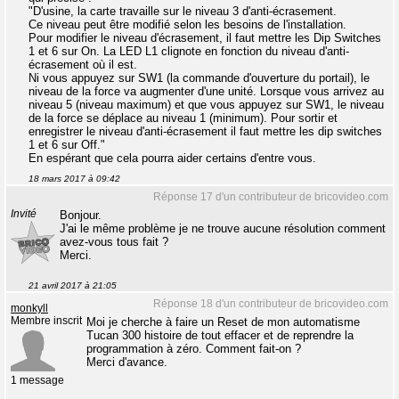
"D'usine, la carte travaille sur le niveau 3 d'anti-écrasement.
Ce niveau peut être modifié selon les besoins de l'installation.
Pour modifier le niveau d'écrasement, il faut mettre les Dip Switches
1 et 6 sur On. La LED L1 clignote en fonction du niveau d'anti-
écrasement où il est.
Ni vous appuyez sur SW1 (la commande d'ouverture du portail), le
niveau de la force va augmenter d'une unité. Lorsque vous arrivez au
niveau 5 (niveau maximum) et que vous appuyez sur SW1, le niveau
de la force se déplace au niveau 1 (minimum). Pour sortir et
enregistrer le niveau d'anti-écrasement il faut mettre les dip switches
1 et 6 sur Off."
En espérant que cela pourra aider certains d'entre vous.
18 mars 2017 à 09:42
Réponse 17 d'un contributeur de bricovideo.com
Invité
Bonjour.
J'ai le même problème je ne trouve aucune résolution comment
avez-vous tous fait ?
Merci.
21 avril 2017 à 21:05
Réponse 18 d'un contributeur de bricovideo.com
monkyll
Membre inscrit
Moi je cherche à faire un Reset de mon automatisme
Tucan 300 histoire de tout effacer et de reprendre la
programmation à zéro. Comment fait-on ?
Merci d'avance.
1 message