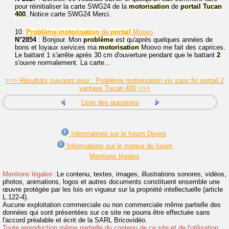
pour réinitialiser la carte SWG24 de la
motorisation
de
portail
Tucan
400
. Notice carte SWG24 Merci.
10.
Problème
motorisation
de
portail
Moovo
N°2854
: Bonjour. Mon
problème
est qu'après quelques années de
bons et loyaux services ma
motorisation
Moovo me fait des caprices.
Le battant 1 s'arrête après 30 cm d'ouverture pendant que le battant
2
s'ouvre normalement. La carte...
>>> Résultats suivants pour : Problème motorisation vis sans fin portail 2
vantaux Tucan 400 >>>
Liste des questions
Informations sur le forum Divers
Informations sur le moteur du forum
Mentions légales
Mentions légales :
Le contenu, textes, images, illustrations sonores, vidéos,
photos, animations, logos et autres documents constituent ensemble une
œuvre protégée par les lois en vigueur sur la propriété intellectuelle (article
L.122-4).
Aucune exploitation commerciale ou non commerciale même partielle des
données qui sont présentées sur ce site ne pourra être effectuée sans
l'accord préalable et écrit de la SARL Bricovidéo.
Toute reproduction même partielle du contenu de ce site et de l'utilisation