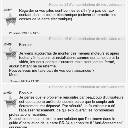
Réponse 14 d'un contributeur de bricovideo.com
Invité
Regarder si vos piles sont bonnes et s'il n'y a pas de faux
contact dans le boitier électronique (enlever et remettre les
cosses de la carte électronique).
25 février 2017 à 13:52
Réponse 15 d'un contributeur de bricovideo.com
Invité
Bonjour.
Je viens aujourd'hui de monter ces mêmes moteurs et après
toutes vérifications et installations comme sur la notice et la
vidéo, les deux portails s'ouvrent mais n'ont jamais fermé,
aucun battant ne se referme.
Pouvez-vous me faire part de vos connaissances ?
Merci.
12 mars 2017 à 21:37
Réponse 16 d'un contributeur de bricovideo.com
Invité
Bonjour,
Je pense que le problème rencontré par beaucoup d'utilisateurs
est que la porte arrête de s'ouvrir parce-que le couple anti-
écrasement est dépassé. Par sécurité, le fournisseur a dû
l'abaisser récemment, ce qui expliquerait les nombreuses
protestations récentes.
Si c'est bien le cas, il existe une solution que l'on trouve dans le
guide d'installation de la carte BR-24 au chapitre 8 "Anti-écrasement"
qui précise :