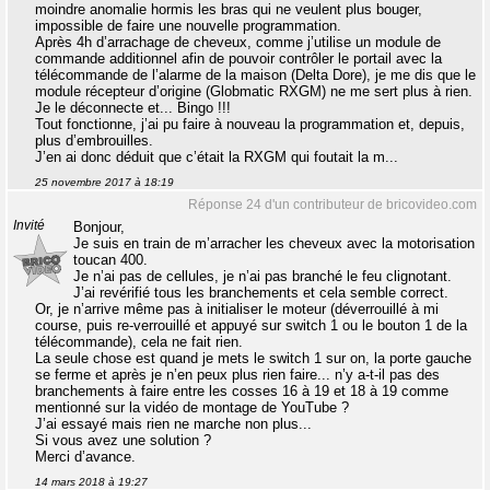
moindre anomalie hormis les bras qui ne veulent plus bouger,
impossible de faire une nouvelle programmation.
Après 4h d’arrachage de cheveux, comme j’utilise un module de
commande additionnel afin de pouvoir contrôler le portail avec la
télécommande de l’alarme de la maison (Delta Dore), je me dis que le
module récepteur d’origine (Globmatic RXGM) ne me sert plus à rien.
Je le déconnecte et... Bingo !!!
Tout fonctionne, j’ai pu faire à nouveau la programmation et, depuis,
plus d’embrouilles.
J’en ai donc déduit que c’était la RXGM qui foutait la m...
25 novembre 2017 à 18:19
Réponse 24 d'un contributeur de bricovideo.com
Invité
Bonjour,
Je suis en train de m’arracher les cheveux avec la motorisation
toucan 400.
Je n’ai pas de cellules, je n’ai pas branché le feu clignotant.
J’ai revérifié tous les branchements et cela semble correct.
Or, je n’arrive même pas à initialiser le moteur (déverrouillé à mi
course, puis re-verrouillé et appuyé sur switch 1 ou le bouton 1 de la
télécommande), cela ne fait rien.
La seule chose est quand je mets le switch 1 sur on, la porte gauche
se ferme et après je n’en peux plus rien faire... n’y a-t-il pas des
branchements à faire entre les cosses 16 à 19 et 18 à 19 comme
mentionné sur la vidéo de montage de YouTube ?
J’ai essayé mais rien ne marche non plus...
Si vous avez une solution ?
Merci d’avance.
14 mars 2018 à 19:27