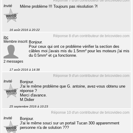
Réponse 7 d'un contributeur de bricovideo.com
Invité
Même problème !!! Toujours pas résolution ?!
16 août 2016 à 20:22
Réponse 8 d'un contributeur de bricovideo.com
jbc
Membre inscrit
Bonjour.
Pour ceux qui ont ce problème vérifier la section des
câbles moi j'avais mis du 1.5mm² pour les moteurs j'ai mis
du 0.5mm² et ça fonctionne.
2 messages
17 août 2016 à 14:38
Réponse 9 d'un contributeur de bricovideo.com
Invité
Bonjour.
J'ai le même problème que G. antoine, avez-vous obtenu une
réponse ?
Merci d'avance.
M.Didier
25 septembre 2016 à 10:23
Réponse 10 d'un contributeur de bricovideo.com
Invité
Bonjour.
J'ai le même souci sur un portail Tucan 300 apparemment
personne n'a de solution ???