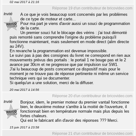
02 mai 2017 à 21:16
Réponse 19 d'un contributeur de bricovideo.com
Invité
A ce que je vois beaucoup sont concernés par les problèmes
de ce type de moteur et carte...
Pour ma part je viens d'avoir aussi un souci de programmation
de la carte.
Un premier souci fut le blocage des vérins : j'ai tout démonté
puis remonté sans comprendre l'origine du problème puisqu'il
fonctionne maintenant, mais seulement en mode direct (alim directe
au 24V).
En revanche la programmation est devenue impossible.
Le suivi pas à pas des consignes du livret ne correspond en rien aux
mouvements prévus des portails : le portail 1 ne bouge pas et le 2
avance par 30cm et ne progresse que par impulsion sur SW1.
J'ai lu beaucoup de posts concernant ce dispositif mais pour le
moment je ne trouve pas de réponse pertinente ni même un service
technique vers qui se documenter.
Si quelqu'un a une solution, merci de la diffuser.
20 mai 2017 à 14:56
Réponse 20 d'un contributeur de bricovideo.com
Invité
Bonjour, idem, le premier moteur du premier vantail fonctionne
bien, le deuxième moteur s'arrête à la moitié de l'ouverture, il
fonctionnait bien en température normale mais plus depuis les
fortes chaleurs.
Qui est le fabricant afin d'avoir des réponses ??? Merci.
15 juin 2017 à 23:58
Réponse 21 d'un contributeur de bricovideo.com