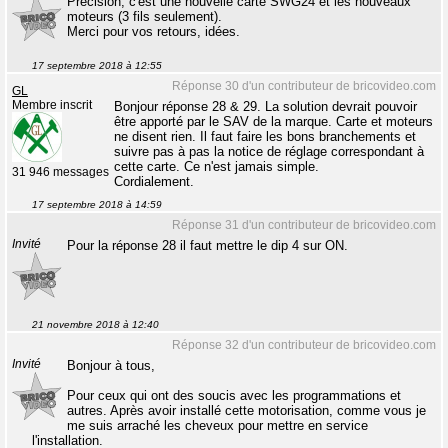
Précision, c'est une nouvelle carte SWG24 et les nouveaux
moteurs (3 fils seulement).
Merci pour vos retours, idées.
17 septembre 2018 à 12:55
Réponse 30 d'un contributeur de bricovideo.com
GL
Membre inscrit
Bonjour réponse 28 & 29. La solution devrait pouvoir
être apporté par le SAV de la marque. Carte et moteurs
ne disent rien. Il faut faire les bons branchements et
suivre pas à pas la notice de réglage correspondant à
cette carte. Ce n'est jamais simple.
31 946 messages
Cordialement.
17 septembre 2018 à 14:59
Réponse 31 d'un contributeur de bricovideo.com
Invité
Pour la réponse 28 il faut mettre le dip 4 sur ON.
21 novembre 2018 à 12:40
Réponse 32 d'un contributeur de bricovideo.com
Invité
Bonjour à tous,
Pour ceux qui ont des soucis avec les programmations et
autres. Après avoir installé cette motorisation, comme vous je
me suis arraché les cheveux pour mettre en service
l'installation.