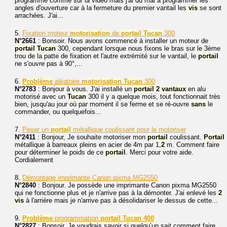
programmé comme sur la vidéo mais j'ai du mal à programmer les
angles d'ouverture car à la fermeture du premier vantail les
vis
se sont
arrachées. J'ai...
5.
Fixation moteur
motorisation
de
portail
Tucan
300
N°2661
: Bonsoir. Nous avons commencé à installer un moteur de
portail
Tucan
300, cependant lorsque nous fixons le bras sur le 3ème
trou de la patte de fixation et l'autre extrémité sur le vantail, le
portail
ne s'ouvre pas à 90°,...
6.
Problème
aléatoire
motorisation
Tucan
300
N°2783
: Bonjour à vous. J'ai installé un
portail
2
vantaux
en alu
motorisé avec un
Tucan
300 il y a quelque mois, tout fonctionnait très
bien, jusqu'au jour où par moment il se ferme et se ré-ouvre
sans
le
commander, ou quelquefois...
7.
Peser un
portail
métallique coulissant pour le motoriser
N°2411
: Bonjour, Je souhaite motoriser mon
portail
coulissant.
Portail
métallique à barreaux pleins en acier de 4m par 1,
2
m. Comment faire
pour déterminer le poids de ce
portail
. Merci pour votre aide.
Cordialement
8.
Démontage imprimante Canon pixma MG2550
N°2840
: Bonjour. Je possède une imprimante Canon pixma MG2550
qui ne fonctionne plus et je n'arrive pas à la démonter. J'ai enlevé les
2
vis
à l'arrière mais je n'arrive pas à désolidariser le dessus de cette...
9.
Problème
programmation
portail
Tucan
400
N°2827
: Bonsoir. Je voudrais savoir si quelqu’un sait comment faire