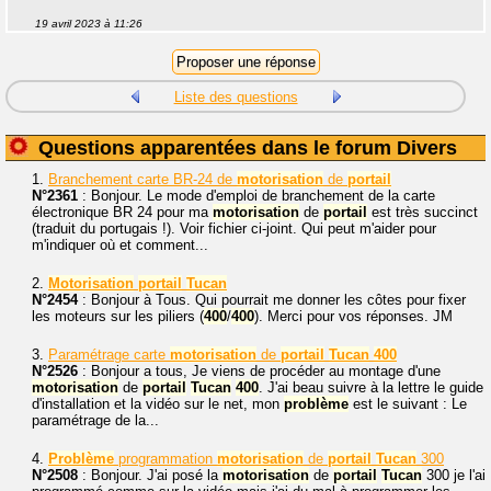
19 avril 2023 à 11:26
Liste des questions
Questions apparentées dans le forum Divers
1.
Branchement carte BR-24 de
motorisation
de
portail
N°2361
: Bonjour. Le mode d'emploi de branchement de la carte
électronique BR 24 pour ma
motorisation
de
portail
est très succinct
(traduit du portugais !). Voir fichier ci-joint. Qui peut m'aider pour
m'indiquer où et comment...
2.
Motorisation
portail
Tucan
N°2454
: Bonjour à Tous. Qui pourrait me donner les côtes pour fixer
les moteurs sur les piliers (
400
/
400
). Merci pour vos réponses. JM
3.
Paramétrage carte
motorisation
de
portail
Tucan
400
N°2526
: Bonjour a tous, Je viens de procéder au montage d'une
motorisation
de
portail
Tucan
400
. J'ai beau suivre à la lettre le guide
d'installation et la vidéo sur le net, mon
problème
est le suivant : Le
paramétrage de la...
4.
Problème
programmation
motorisation
de
portail
Tucan
300
N°2508
: Bonjour. J'ai posé la
motorisation
de
portail
Tucan
300 je l'ai