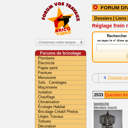
FORUM DI
Dossiers
|
Liens
Réglage frein
Rechercher 
ou taper le n° d'une 
Choisissez votre langue
Forums de bricolage
Plomberie
Électricité
Papier peint
Peinture
Menuiserie
Question pr
Sols . Carrelages
Maçonnerie
Isolation
2533
Question fo
Chauffage
Climatisation
lapetoche
Écologie Habitat
Membre inscrit
Bricolage Créatif Photos
Litiges Travaux
Toitures
Décoration