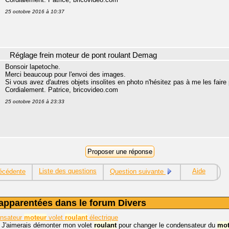
25 octobre 2016 à 10:37
Réglage frein moteur de pont roulant Demag
Bonsoir lapetoche.
Merci beaucoup pour l'envoi des images.
Si vous avez d'autres objets insolites en photo n'hésitez pas à me les faire 
Cordialement. Patrice, bricovideo.com
25 octobre 2016 à 23:33
Liste des questions
Aide
écédente
Question suivante
apparentées dans le forum Divers
ensateur
moteur
volet
roulant
électrique
, J'aimerais démonter mon volet
roulant
pour changer le condensateur du
mot