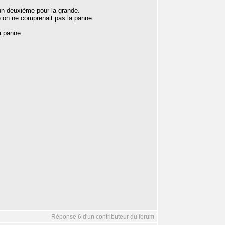
t un deuxième pour la grande.
e on ne comprenait pas la panne.
a panne.
Réponse 6 d'un contributeur du forum