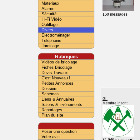
Matériaux
Alarme
Sécurité
160 messages
Hi-Fi Vidéo
Outillage
Divers
Électroménager
Téléphonie
Jardinage
Rubriques
Vidéos de bricolage
Fiches Bricolage
Devis Travaux
C'est Nouveau !
Petites Annonces
Dossiers
Schémas
GL
Liens & Annuaires
Membre inscrit
Salons & Evènements
Reportages
Plan du site
Poser une question
Votre avis
31 946 messages