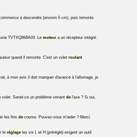
ommence à descendre (environ 5 cm), puis remonte
st une TVTXQ868A03. Le
moteur
a un récepteur intégré.
auteur quand il remonte. C'est un volet
roulant
.
l, à mon avis il doit manquer d'avance à l'allumage, je
volet. Serait-ce un problème venant
de
l'axe ? Si oui,
er les fins
de
course. Pouvez-vous m'aider ? Merci.
r le
réglage
les vis L et H (préréglé) exigent un outil