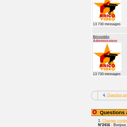
13 730 messages
Bricovidéo
Administrateur
13 730 messages
Question pr
Questions 
1.
Changer cond
N°2416
: Bonjour