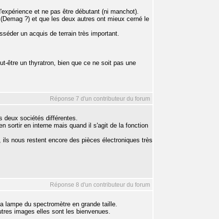
d'expérience et ne pas être débutant (ni manchot).
(Demag ?) et que les deux autres ont mieux cerné le
séder un acquis de terrain très important.
t-être un thyratron, bien que ce ne soit pas une
Réponse 7 d'un contributeur du forum
s deux sociétés différentes.
sortir en interne mais quand il s'agit de la fonction
 ils nous restent encore des pièces électroniques très
Réponse 8 d'un contributeur du forum
 la lampe du spectromètre en grande taille.
autres images elles sont les bienvenues.