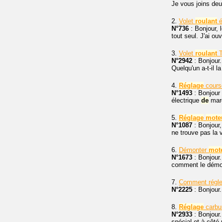
Je vous joins de
2.
Volet
roulant
é
N°736
: Bonjour, 
tout seul. J'ai ou
3.
Volet
roulant
T
N°2942
: Bonjour.
Quelqu'un a-t-il l
4.
Réglage
cours
N°1493
: Bonjour 
électrique
de
marq
5.
Réglage
mote
N°1087
: Bonjour,
ne trouve pas la 
6.
Démonter
mot
N°1673
: Bonjour.
comment le démo
7.
Comment régle
N°2225
: Bonjour.
8.
Réglage
carbu
N°2933
: Bonjour
spécial et à côté