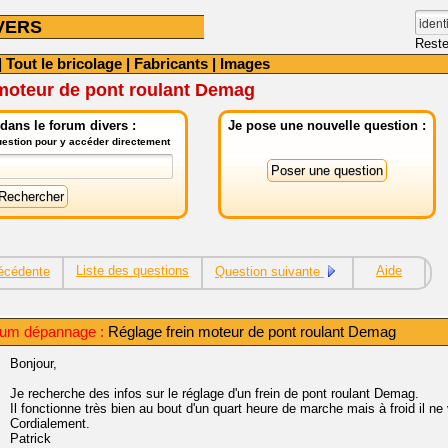
VERS
Reste
|
Tout le bricolage
|
Fabricants
|
Images
 moteur de pont roulant Demag
dans le forum divers :
Je pose une nouvelle question :
question pour y accéder directement
Liste des questions
Aide
écédente
Question suivante
rum dépannage :
Réglage frein moteur de pont roulant Demag
Bonjour,
Je recherche des infos sur le réglage d'un frein de pont roulant Demag.
Il fonctionne très bien au bout d'un quart heure de marche mais à froid il ne 
Cordialement.
Patrick