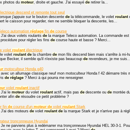
ux photos du
moteur
, droite et gauche. J'ai essayé
de
retirer la...
lectrique descend et remonte tout seul
lorsque j'appuie sur le bouton descente
de
la télécommande, le volet
roulant
c
vert le caisson pour regarder, rien ne semble bloquer la descente, les...
eleco automation
réglage
fin
de
course
 J'ai deux volets roulants
de
la marque Teleco automation. La commande e
a procédure pour régler les fins
de
course haute et basse ? Merci...
e volet
roulant
électrique
le volet
roulant
de
la chambre
de
mon fils descend bien mais s'arrête à mi-h
ue Becker, il semble qu'il n'existe pas beaucoup
de
revendeurs, je me suis..
ur
motoculteur Honda g40
 avec un allumage classique neuf mon motoculteur Honda f 42 démarre très ma
vis
de
réglage
? Merci à qui pourra me renseigner.
eur
volet
roulant
inactif
 J'ai le
moteur
du volet
roulant
actif, mais pas
de
descente ou
de
montée du 
nter afin
de
résoudre ce petit problème ?
r fin
de
course d'un
moteur
de
volet
roulant
Stark
 J'ai des moteurs
de
volet
roulant
de
la marque Stark et je n'arrive pas à régl
rateur tronçonneuse Hyundai
. Je ne parviens plus à redémarrer ma tronçonneuse Hyundai HEL 30-3-1. Pou
 une vis avec la lettre T, qui correspond à quoi ? Merci
de
...