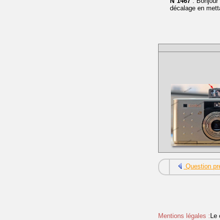
N°1467
: Bonjou
décalage en mett
Question pr
Mentions légales :
Le 