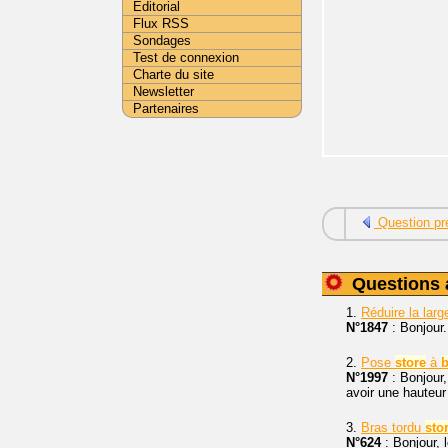
Editorial
Flux RSS
Sondages
Test de connexion
Charte du site
Newsletter
Partenaires
Question pr
Questions 
1.
Réduire la lar
N°1847
: Bonjour.
2.
Pose
store
à
N°1997
: Bonjour,
avoir une hauteu
3.
Bras tordu
sto
N°624
: Bonjour, 