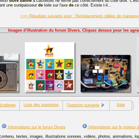
r Mon
store
banne
à cassettes ne ferme pas correctement du côté droit. C'est 
ant une surépaisseur
de
toile sur l'axe
de
ce côté. Existe t-il...
>>> Résultats suivants pour : Remplacement câbles de manœuvr
Images d'illustration du forum Divers. Cliquez dessus pour les agra
Liste des questions
Aide
écédente
Question suivante
Informations sur le forum Divers
Informations sur le moteur 
contenu, textes, images, illustrations sonores, vidéos, photos, animations, 