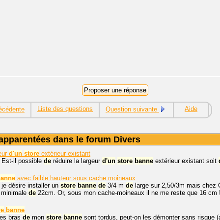
Liste des questions
Aide
écédente
Question suivante
apparentées dans le forum Divers
geur
d'un
store
extérieur existant
 Est-il possible
de
réduire la largeur
d'un
store
banne
extérieur existant soit
banne
avec faible hauteur sous cache moineaux
 je désire installer un
store
banne
de
3/4 m
de
large sur 2,50/3m mais chez Ca
r minimale
de
22cm. Or, sous mon cache-moineaux il ne me reste que 16 cm !
re
banne
les bras
de
mon
store
banne
sont tordus, peut-on les démonter sans risque (