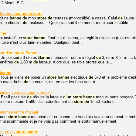
 ? Merci. E.G
le d'une
banne
de
store
 d'une
banne
de
mon
store
de
terrasse (monocâble) a cassé. Celui
de
l'autre
ne particulier
de
faiblesse... Quelqu'un sait-il comment remplacer le câble...
nne
ai installé un
store
banne
. Tout est à niveau, jai réglé linclinaison (tout est
 toile n'est plus bien enroulée. Quelquun peut...
geur
d'un
store
Banne
. Je possè
de
3 stores
Banne
motorisés, coffre intégral
de
3,75 m X 3 m. La 
fenêtres
de
1,80 m
de
largeur. Alors que les trois stores que je...
banne
 tous je viens
de
poser un
store
banne
électrique
de
5x3 et le problème c'est 
m avant la fin
de
sa course, est-ce que les bras sont à...
anuel sans perçage à réduire
 Est-il possible
de
réduire la largeur
d'un
store
banne
manuel sans perçage ?
enêtre mesure 1m80. J'ai actuellement un
store
de
1m50. Celui-ci...
otorisé rentré manuel
 mon
store
banne
motorisé est en panne. Je voudrais savoir si on peut le rent
en télécommande et je ne vois pas comment le sortir manuellement.
meture du
store
banne