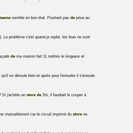
banne
semble en bon état. Pourtant pas
de
prise au
 ok). Le problème c'est quand je replie, les bras ne sont
façade
de
ma maison fait 11 mètres le longueur et
qu'il se déroule bien et après pour l'enrouler il s'enroule
 Si j'achète un
store
de
2m, il faudrait le couper à
rer manuellement car le circuit imprimé du
store
ne