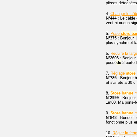
pièces détachées
4.
Changer le câb
N°444
: Le câble
vent ni aucun sig
5.
Pose
store
ba
N°375
: Bonjour, j
plus synchro et la
6.
Réduire la lar
N°2603
: Bonjour
possè
de
3 porte-
7.
Réglage
store
N°785
: Bonjour à
et s'arrête à 30 c
8.
Store
banne
m
N°2999
: Bonjour,
1m80. Ma porte-f
9.
Store
banne
m
N°848
: Bonsoir,
fonctionne plus 
10.
Régler la fer