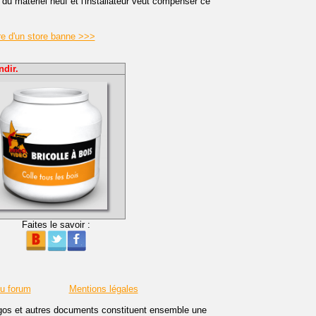
du matériel neuf et l'installateur veut compenser ce
e d'un store banne >>>
ndir.
Faites le savoir :
du forum
Mentions légales
logos et autres documents constituent ensemble une