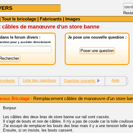
VERS
Reste
|
Tout le bricolage
|
Fabricants
|
Images
câbles de manœuvre d'un store banne
dans le forum divers :
Je pose une nouvelle question :
question pour y accéder directement
Liste des questions
Aide
écédente
Question suivante
vaux Bricolage :
Remplacement câbles de manœuvre d'un store ba
Bonjour.
Les câbles des deux bras de store banne sur rail sont cassés.
Il s'agit de bouts et non de câbles. Il n'y a pas de coude car la toile couliss
J'ai essayé de remplacer les bouts des bras mais il y a une tension telle qu
Ensuite, si on insiste, les bouts cassent.