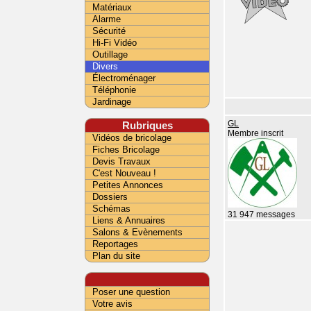
Matériaux
Alarme
Sécurité
Hi-Fi Vidéo
Outillage
Divers
Électroménager
Téléphonie
Jardinage
Rubriques
GL
Membre inscrit
Vidéos de bricolage
Fiches Bricolage
Devis Travaux
C'est Nouveau !
Petites Annonces
Dossiers
Schémas
31 947 messages
Liens & Annuaires
Salons & Evènements
Reportages
Plan du site
Poser une question
Votre avis