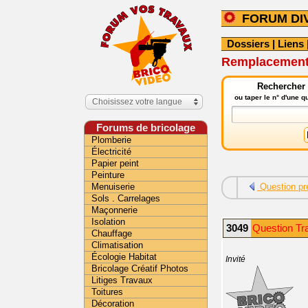
FORUM DI
Dossiers
|
Liens
Remplacement 
Rechercher 
ou taper le n° d'une 
Choisissez votre langue
Forums de bricolage
Plomberie
Électricité
Papier peint
Peinture
Menuiserie
Question pr
Sols . Carrelages
Maçonnerie
Isolation
3049
Question Tra
Chauffage
Climatisation
Écologie Habitat
Invité
Bricolage Créatif Photos
Litiges Travaux
Toitures
Décoration