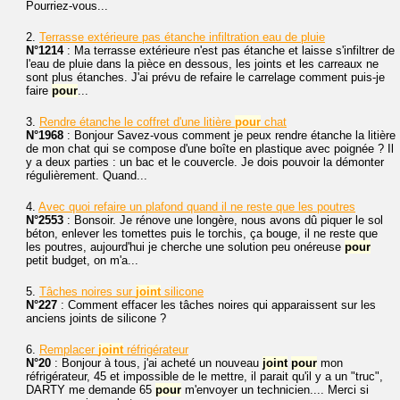
Pourriez-vous...
2.
Terrasse extérieure pas étanche infiltration eau de pluie
N°1214
: Ma terrasse extérieure n'est pas étanche et laisse s'infiltrer de
l'eau de pluie dans la pièce en dessous, les joints et les carreaux ne
sont plus étanches. J'ai prévu de refaire le carrelage comment puis-je
faire
pour
...
3.
Rendre étanche le coffret d'une litière
pour
chat
N°1968
: Bonjour Savez-vous comment je peux rendre étanche la litière
de mon chat qui se compose d'une boîte en plastique avec poignée ? Il
y a deux parties : un bac et le couvercle. Je dois pouvoir la démonter
régulièrement. Quand...
4.
Avec quoi refaire un plafond quand il ne reste que les poutres
N°2553
: Bonsoir. Je rénove une longère, nous avons dû piquer le sol
béton, enlever les tomettes puis le torchis, ça bouge, il ne reste que
les poutres, aujourd'hui je cherche une solution peu onéreuse
pour
petit budget, on m'a...
5.
Tâches noires sur
joint
silicone
N°227
: Comment effacer les tâches noires qui apparaissent sur les
anciens joints de silicone ?
6.
Remplacer
joint
réfrigérateur
N°20
: Bonjour à tous, j'ai acheté un nouveau
joint
pour
mon
réfrigérateur, 45 et impossible de le mettre, il parait qu'il y a un "truc",
DARTY me demande 65
pour
m'envoyer un technicien.... Merci si