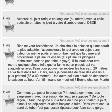
Réponses FAQ diverses questions 3
Invité
Achetez du joint torique en longueur (au mètre) avec la colle
spéciale et faites le joint à votre diamètre voulu. DEDE
Réponses FAQ diverses questions 4
Invité
Rien ne vaut l'expérience. Je choisirais la solution qui me paraît
la plus adaptée, j'assemblerais le tout avec un objet sans
valeur du même poids et encombrement que la caméra et
procèderais à plusieurs essais (sur plusieurs plongées
techniques pour ne pas faire le yoyo). Il faudrait peut-être
mettre quelque chose telle que la farine ou un produit qui va
s'agglutiner avec l'eau pour pouvoir en repérer les traces... 20 mètres
ça va faire dans les 2 Bars, mais je conseille de faire des essais à
plus profond (35 à 40 mètres). Une autre solution serait de descendre
le caisson au bout d'un filin (sans se mouiller) ! Bonne chance. Martin
Réponses FAQ diverses questions 5
Invité
Comment ça, poser le bouchon ? Il tiendra comment, pas
simplement avec la pression de l'eau, je suppose ? De toute
façon, il faut une gorge sur la face du tube pour "caler" le joint,
sinon il se déplacera et alors bonjour la fuite. Dans votre cas, la
paroi du tube n'est pas assez épaisse pour faire cette gorge.