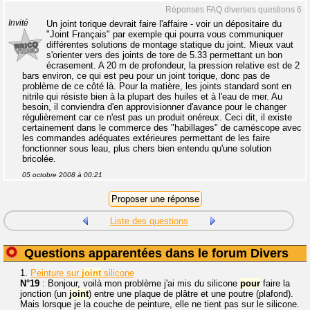
Réponses FAQ diverses questions 6
Invité
Un joint torique devrait faire l'affaire - voir un dépositaire du
"Joint Français" par exemple qui pourra vous communiquer
différentes solutions de montage statique du joint. Mieux vaut
s'orienter vers des joints de tore de 5.33 permettant un bon
écrasement. A 20 m de profondeur, la pression relative est de 2
bars environ, ce qui est peu pour un joint torique, donc pas de
problème de ce côté là. Pour la matière, les joints standard sont en
nitrile qui résiste bien à la plupart des huiles et à l'eau de mer. Au
besoin, il conviendra d'en approvisionner d'avance pour le changer
régulièrement car ce n'est pas un produit onéreux. Ceci dit, il existe
certainement dans le commerce des "habillages" de caméscope avec
les commandes adéquates extérieures permettant de les faire
fonctionner sous leau, plus chers bien entendu qu'une solution
bricolée.
05 octobre 2008 à 00:21
Liste des questions
Questions apparentées dans le forum Divers
1.
Peinture sur
joint
silicone
N°19
: Bonjour, voilà mon problème j'ai mis du silicone
pour
faire la
jonction (un
joint
) entre une plaque de plâtre et une poutre (plafond).
Mais lorsque je la couche de peinture, elle ne tient pas sur le silicone.