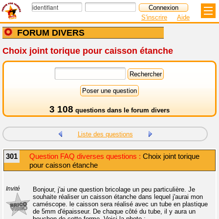
S'inscrire
Aide
FORUM DIVERS
Choix joint torique pour caisson étanche
3 108
questions dans le
forum divers
Liste des questions
301
Question FAQ diverses questions :
Choix joint torique
pour caisson étanche
Invité
Bonjour, j'ai une question bricolage un peu particulière. Je
souhaite réaliser un caisson étanche dans lequel j'aurai mon
caméscope. le caisson sera réalisé avec un tube en plastique
de 5mm d'épaisseur. De chaque côté du tube, il y aura un
bouchon de cette forme, Voici la photo :