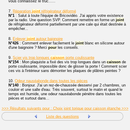
vous connaissez le truc......
7.
Réparation
joint
réfrigérateur déformé
N°1
: Salut à toute l'équipe de Bricovidéo. J'ai appris votre existence
par la radio. Une question SVP. Comment remettre en forme un
joint
de réfrigérateur déformé partiellement par une cale qui était destinée à
empêcher...
8.
Enlever
joint
autour baignoire
N°426
: Comment enlever facilement le
joint
blanc en silicone autour
d'une baignoire ? Merci
pour
les conseils.
9.
Scier vis trop longues
caisson
porte coulissante
N°154
: Mon plaquiste a fixé des vis trop longues dans un
caisson
de
porte coulissante, impossible donc de glisser la porte ! Comment scier
ces vis à l'intérieur sans démonter les plaques de plâtres peintes ?
10.
Odeur nauséabonde dans toutes les pièces
N°140
: Bonjour. J'ai un rez-de-chaussée desservi par 2 chambres, un
couloir et une salle d'eau. Très souvent, surtout le matin et quand le
temps est humide, une odeur nauséabonde pénètre dans toutes les
pièces et surtout dans...
>>> Résultats suivants pour : Choix joint torique pour caisson étanche >>>
Liste des questions