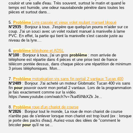
couloir et une salle d'eau. Très souvent, surtout le matin et quand le
temps est humide, une odeur nauséabonde pénètre dans toutes les
pièces et surtout dans...
5.
Problème
Lyre cassée et vieux volet roulant manuel bloqué
N°2935
: Bonjour à tous. J'espère que quelqu'un pourra m'aider sur ce
coup. J'ai un souci avec un volet roulant manuel à manivelle à lame
PVC. En effet, la partie qui tient la manivelle s'est cassée juste au
niveau de la lyre....
6.
problème
téléphone et ADSL
N°100
: Bonjour à tous, j'ai un gros
problème
: mon arrivée de
téléphone est répartie dans 4 pièces et une prise test de france
télécom pontée dessus, dans chaque pièce une répartition de minimum
3 prises téléphoniques. Mon...
7.
Problème
motorisation vis sans fin portail 2 vantaux Tucan 400
N°2489
: Bonjour. J'ai acheté un moteur Globmatic Tucan 400 vis sans
fin
pour
pouvoir ouvrir mon portail 2 vantaux. Lors de la programmation
je fais exactement comme sur la vidéo.
https://www.youtube.com/watch?v=7ka45INbXZk Je...
8.
Problème
roue d'un chariot de course
N°2826
: Bonjour tout le monde, La roue de mon chariot de course
n'arrête pas de s'enlever lorsque mon chariot est trop lourd (ex : lorsque
je porte des packs d'eau). Auriez-vous des idées de "comment le
bricoler
pour
qu'il ne se...