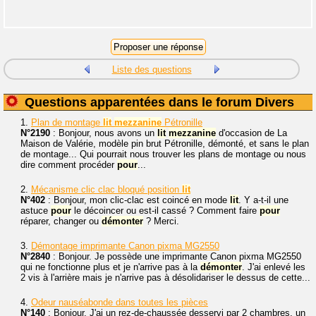
Liste des questions
Questions apparentées dans le forum Divers
1.
Plan de montage
lit
mezzanine
Pétronille
N°2190
: Bonjour, nous avons un
lit
mezzanine
d'occasion de La
Maison de Valérie, modèle pin brut Pétronille, démonté, et sans le plan
de montage... Qui pourrait nous trouver les plans de montage ou nous
dire comment procéder
pour
...
2.
Mécanisme clic clac bloqué position
lit
N°402
: Bonjour, mon clic-clac est coincé en mode
lit
. Y a-t-il une
astuce
pour
le décoincer ou est-il cassé ? Comment faire
pour
réparer, changer ou
démonter
? Merci.
3.
Démontage imprimante Canon pixma MG2550
N°2840
: Bonjour. Je possède une imprimante Canon pixma MG2550
qui ne fonctionne plus et je n'arrive pas à la
démonter
. J'ai enlevé les
2 vis à l'arrière mais je n'arrive pas à désolidariser le dessus de cette...
4.
Odeur nauséabonde dans toutes les pièces
N°140
: Bonjour. J'ai un rez-de-chaussée desservi par 2 chambres, un