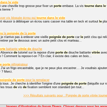
dans
le
vide
é une cheville trop grosse pour fixer un
porte
embase. La vis
tourne
dans
le
a tienne ?
ser vis bloquée écrou qui
tourne
dans
le
vide
 réussir à débloquer un écrou sans casser ma table en teck et surtout
le
pla
ns
la
poignée
de
la
porte
 je n'arrive pas à enlever une vieille
poignée
de
porte
car
le
petit clou qui re
retirer par
le
dessous avec un autre petit clou et marteau...
orte
battante
vitrée
de
douche
. Absence
de
tutoriel sur la repose d'une
porte
de
douche battante
vitrée
avec
re ! Comment la repose-t-on ? En clair, il existe des cales en bois...
e
porte
réfrigérateur
 J'ai un frigo encastrable, que je ne peux plus encastrer.... Je voudrais ajout
r ? Merci.
poignée
de
porte
pour la remplacer
à tous. Je cherche à identifier l'origine d'une
poignée
de
porte
(béquille sur r
 les trous
de
vis
de
fixation semblent non standard (en tout...
>>> Résultats suivants pour : Poignée de porte vitrée tourn
Images d'illustration du forum Divers. Cliquez dessus pour les agra