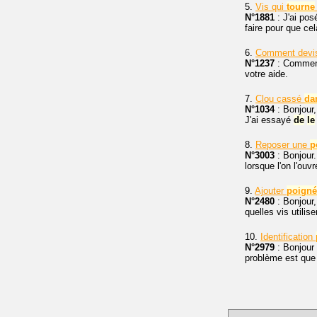
5.
Vis qui
tourne
N°1881
: J'ai pos
faire pour que cel
6.
Comment devis
N°1237
: Comment
votre aide.
7.
Clou cassé
da
N°1034
: Bonjour,
J'ai essayé
de
le
8.
Reposer une
p
N°3003
: Bonjour
lorsque l'on l'ouv
9.
Ajouter
poigné
N°2480
: Bonjour,
quelles vis utilise
10.
Identification
N°2979
: Bonjour 
problème est que