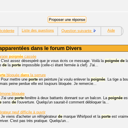
Liste des questions
Aide
écédente
Question suivante
apparentées dans le forum Divers
rage
poignée
cassée
, C'est assez désespéré que je vous écris ce message. Voilà la
poignée
de
l
re
de
la
porte
impossible (celle-ci étant fermée à clef). J'ai...
rte
bloquée
dans
la serrure
, Pour mettre une
porte
en peinture j'ai voulu enlever la
poignée
. La tige a b
ais peine perdue elle est toujours bloquée. Je remercie...
émone bloquée
 J'ai une
porte
-fenêtre à deux battants donnant sur un balcon. La
poignée
est
e
sens
de
l'ouverture. Quelqu'un saurait-il comment débloquer la...
érateur neuf difficile à ouvrir
 Je viens d'acheter un réfrigérateur
de
marque Whirlpool et la
porte
est vraimen
river. C'est pas très pratique. Quelqu'un...