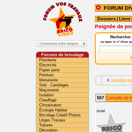
FORUM DI
Dossiers
|
Liens
Poignée de por
Rechercher 
ou taper le n° d'une 
Choisissez votre langue
Forums de bricolage
Plomberie
Électricité
Papier peint
Peinture
Menuiserie
Question pr
Sols . Carrelages
Maçonnerie
Isolation
557
Conseils de b
Chauffage
Climatisation
Écologie Habitat
Invité
Bricolage Créatif Photos
Litiges Travaux
Toitures
Décoration