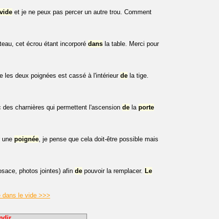
vide
et je ne peux pas percer un autre trou. Comment
teau, cet écrou étant incorporé
dans
la table. Merci pour
lie les deux poignées est cassé à l'intérieur
de
la tige.
 des charnières qui permettent l'ascension
de
la
porte
er une
poignée
, je pense que cela doit-être possible mais
osace, photos jointes) afin
de
pouvoir la remplacer.
Le
e dans le vide >>>
ndir.