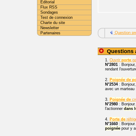
Editorial
Flux RSS
Sondages
Test de connexion
Charte du site
Newsletter
Question pr
Partenaires
Questions 
1.
Ouvrir
porte
ga
N°2801
: Bonjour
rendant l'ouvertu
2.
Poignée
de
po
N°2534
: Bonjour
avec un marteau m
3.
Poignée
de
cr
N°2980
: Bonjour.
l'actionner
dans
l
4.
Porte
de
réfrig
N°1660
: Bonjour.
poignée
pour y ar