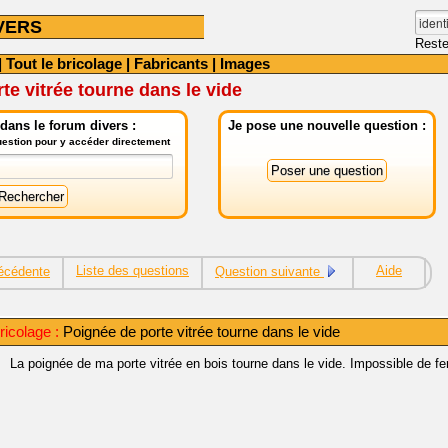
VERS
Reste
|
Tout le bricolage
|
Fabricants
|
Images
te vitrée tourne dans le vide
dans le forum divers :
Je pose une nouvelle question :
question pour y accéder directement
Liste des questions
Aide
écédente
Question suivante
ricolage :
Poignée de porte vitrée tourne dans le vide
La poignée de ma porte vitrée en bois tourne dans le vide. Impossible de fe