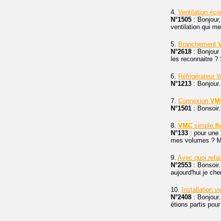
4.
Ventilation éc
N°1505
: Bonjour
ventilation qui me
5.
Branchement
N°2618
: Bonjour
les reconnaitre ?
6.
Réfrigérateur 
N°1213
: Bonjour.
7.
Connexion
VM
N°1501
: Bonsoir
8.
VMC
simple
fl
N°133
: pour une
mes volumes ? M
9.
Avec quoi refai
N°2553
: Bonsoir.
aujourd'hui je ch
10.
Installation v
N°2408
: Bonjour.
étions partis pou