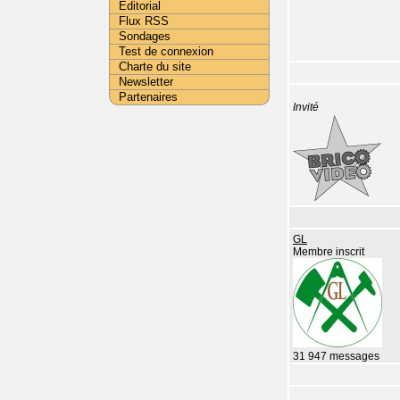
Editorial
Flux RSS
Sondages
Test de connexion
Charte du site
Newsletter
Partenaires
Invité
GL
Membre inscrit
31 947 messages