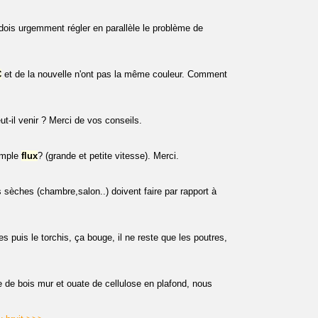
 dois urgemment régler en parallèle le problème de
C
et de la nouvelle n'ont pas la même couleur. Comment
ut-il venir ? Merci de vos conseils.
mple
flux
? (grande et petite vitesse). Merci.
s sèches (chambre,salon..) doivent faire par rapport à
s puis le torchis, ça bouge, il ne reste que les poutres,
e de bois mur et ouate de cellulose en plafond, nous