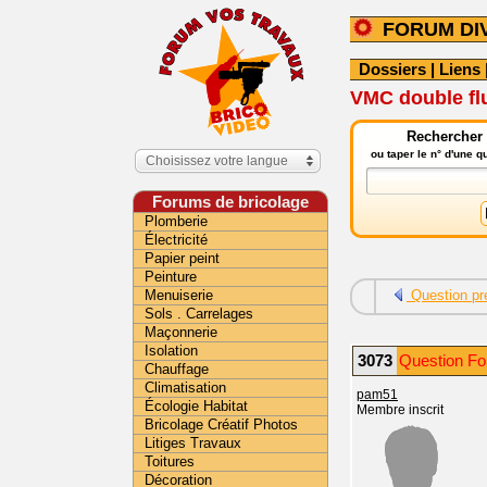
FORUM DI
Dossiers
|
Liens
VMC double flu
Rechercher 
ou taper le n° d'une 
Choisissez votre langue
Forums de bricolage
Plomberie
Électricité
Papier peint
Peinture
Menuiserie
Question pr
Sols . Carrelages
Maçonnerie
Isolation
3073
Question Fo
Chauffage
Climatisation
pam51
Écologie Habitat
Membre inscrit
Bricolage Créatif Photos
Litiges Travaux
Toitures
Décoration