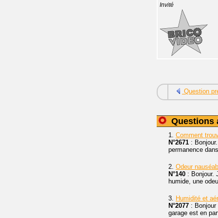
Invité
Question pr
Questions 
1.
Comment trouve
N°2671
: Bonjour
permanence dans l
2.
Odeur nauséab
N°140
: Bonjour. 
humide, une odeur
3.
Humidité et aér
N°2077
: Bonjour
garage est en part