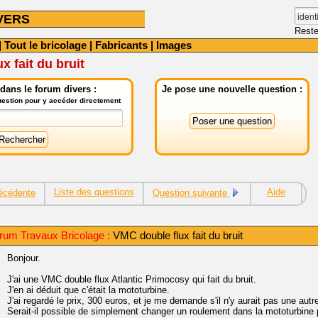
VERS
Reste
|
Tout le bricolage
|
Fabricants
|
Images
x fait du bruit
dans le forum divers :
Je pose une nouvelle question :
question pour y accéder directement
Liste des questions
Aide
écédente
Question suivante
rum Travaux Bricolage :
VMC double flux fait du bruit
Bonjour.
J'ai une VMC double flux Atlantic Primocosy qui fait du bruit.
J'en ai déduit que c'était la mototurbine.
J'ai regardé le prix, 300 euros, et je me demande s'il n'y aurait pas une autre
Serait-il possible de simplement changer un roulement dans la mototurbine po