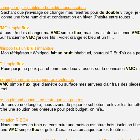
onomique régler problème humidité condensation
, Sachant que j'envisage de changer mes fenêtres pour
du
double
vitrage, je
 donne une forte humidité et condensation en hiver. J'hésite entre toutes...
VMC
simple
flux
 à tous. Je dois changer ma
VMC
simple
flux
, mais les fils de l'ancienne
VM
 Sur l'ancienne
VMC
j'ai des fils : violet orange et bleu et un fil...
Whirlpoo
fait
un
bruit
inhabituel
 Mon réfrigérateur Whirlpool
fait
un
bruit
inhabituel, pourquoi ? Et d'où cela pe
C
simple
flux
. Pourquoi je ne peux pas obtenir mes deux vitesses sur la connexion
VMC
si
ux
quel diamètre par rapport aux volumes
VMC
simple
flux
, quel diamètre ou surface mes arrivées d'air frais des pièce
erci.
re un plafond quand il ne reste que les poutres
 Je rénove une longère, nous avons dû piquer le sol béton, enlever les tomette
erche une solution peu onéreuse pour petit budget, on m'a...
entilation R BOX
 Nous sommes en train de construire une maison ossature bois, isolation fibr
r une
VMC
simple
flux
et grille d'aération automatique sur les fenêtres...