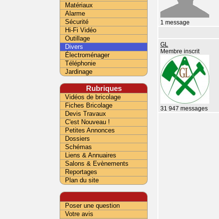
Matériaux
Alarme
Sécurité
1 message
Hi-Fi Vidéo
Outillage
GL
Divers
Membre inscrit
Électroménager
Téléphonie
Jardinage
Rubriques
Vidéos de bricolage
Fiches Bricolage
31 947 messages
Devis Travaux
C'est Nouveau !
Petites Annonces
Dossiers
Schémas
Liens & Annuaires
Salons & Evènements
Reportages
Plan du site
Poser une question
Votre avis