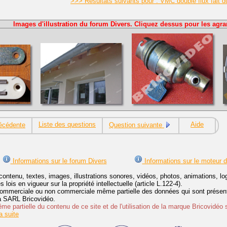
>>> Résultats suivants pour : VMC double flux fait d
Images d'illustration du forum Divers. Cliquez dessus pour les agra
Liste des questions
Aide
écédente
Question suivante
Informations sur le forum Divers
Informations sur le moteur 
contenu, textes, images, illustrations sonores, vidéos, photos, animations, 
lois en vigueur sur la propriété intellectuelle (article L.122-4).
ommerciale ou non commerciale même partielle des données qui sont présenté
 la SARL Bricovidéo.
e partielle du contenu de ce site et de l'utilisation de la marque Bricovidéo 
 suite