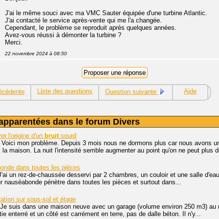
J'ai le même souci avec ma VMC Sauter équipée d'une turbine Atlantic.
J'ai contacté le service après-vente qui me l'a changée.
Cependant, le problème se reproduit après quelques années.
Avez-vous réussi à démonter la turbine ?
Merci.
22 novembre 2024 à 08:50
Liste des questions
Aide
écédente
Question suivante
apparentées dans le forum Divers
r l'origine d'un
bruit
sourd
. Voici mon problème. Depuis 3 mois nous ne dormons plus car nous avons 
a maison. La nuit l'intensité semble augmenter au point qu'on ne peut plus do
onde dans toutes les pièces
J'ai un rez-de-chaussée desservi par 2 chambres, un couloir et une salle d'ea
 nauséabonde pénètre dans toutes les pièces et surtout dans...
ation sur sous-sol et étage
 Je suis dans une maison neuve avec un garage (volume environ 250 m3) au re
ie enterré et un côté est carrément en terre, pas de dalle béton. Il n'y...