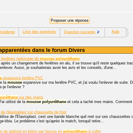
Liste des questions
Aide
écédente
Question suivante
apparentées dans le forum Divers
fenêtres nettoyage de
mousse
polyuréthane
 après un changement de fenêtres en alu, il se trouve qu'il reste quelques tr
 enlever. Aussi, je souhaiterais avoir les avis et les conseils, d'une...
e
expansive fenêtre PVC
de la
mousse
expansive sur ma fenêtre PVC, et j'ai voulu l'enlever de suite. Depu
-je l'enlever ?
yuréthane
sur des mains
'ai utilisé de la
mousse
polyuréthane
et cela a taché mes mains. Comment e
 de l'élastoplast sur chaussette de foot
utilise de l'Elastoplast, cest une bande blanche quil met sur ses chaussettes 
ge-tibia. Le problème c'est qu'après le match, lorsquil retire...
re de plafond en béton par fausse en
polyuréthane
à coller