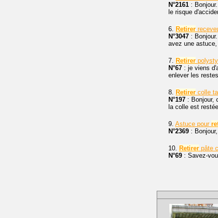
N°2161
: Bonjour.
le risque d'accid
6.
Retirer
receveu
N°3047
: Bonjour
avez une astuce, 
7.
Retirer
polysty
N°67
: je viens d
enlever les restes
8.
Retirer
colle ta
N°197
: Bonjour, 
la colle est resté
9.
Astuce pour
re
N°2369
: Bonjour,
10.
Retirer
pâte c
N°69
: Savez-vous