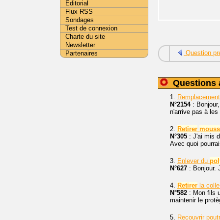
Editorial
Flux RSS
Sondages
Test de connexion
Charte du site
Newsletter
Question pr
Partenaires
Questions 
1.
Remplacement 
N°2154
: Bonjour,
n'arrive pas à les
2.
Retirer
mouss
N°305
: J'ai mis 
Avec quoi pourrais
3.
Enlever du
pol
N°627
: Bonjour. J
4.
Retirer
la colle
N°582
: Mon fils 
maintenir le protè
5.
Recouvrir pout