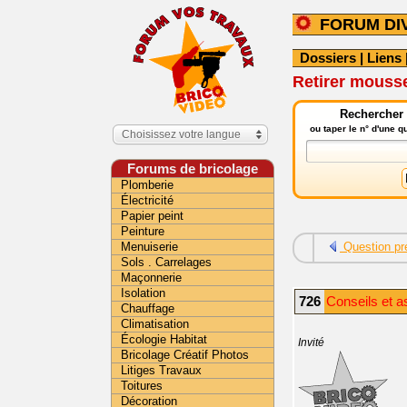
FORUM DI
Dossiers
|
Liens
Retirer mouss
Rechercher 
ou taper le n° d'une 
Choisissez votre langue
Forums de bricolage
Plomberie
Électricité
Papier peint
Peinture
Menuiserie
Question pr
Sols . Carrelages
Maçonnerie
Isolation
726
Conseils et a
Chauffage
Climatisation
Écologie Habitat
Invité
Bricolage Créatif Photos
Litiges Travaux
Toitures
Décoration