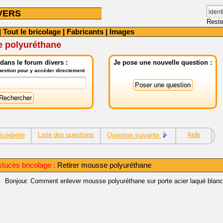
VERS
Reste
|
Tout le bricolage
|
Fabricants
|
Images
e polyuréthane
dans le forum divers :
Je pose une nouvelle question :
question pour y accéder directement
Liste des questions
Aide
écédente
Question suivante
stuces bricolage :
Retirer mousse polyuréthane
Bonjour. Comment enlever mousse polyuréthane sur porte acier laqué blanc o