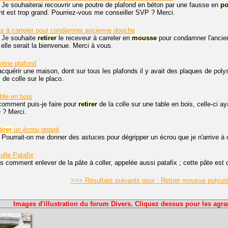
 Je souhaiterai recouvrir une poutre de plafond en béton par une fausse en
po
ent est trop grand. Pourriez-vous me conseiller SVP ? Merci.
r à carreler pour condamner ancienne douche
. Je souhaite
retirer
le receveur à carreler en
mousse
pour condamner l'ancie
elle serait la bienvenue. Merci à vous.
rène plafond
'acquérir une maison, dont sur tous les plafonds il y avait des plaques de poly
 de colle sur le placo.
ble en bois
comment puis-je faire pour
retirer
de la colle sur une table en bois, celle-ci ay
e ? Merci.
tirer
un écrou grippé
 Pourrait-on me donner des astuces pour dégripper un écrou que je n'arrive à 
olle Patafix
 comment enlever de la pâte à coller, appelée aussi patafix ; cette pâte est
>>> Résultats suivants pour : Retirer mousse polyu
Images d'illustration du forum Divers. Cliquez dessus pour les agra