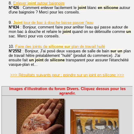
8.
Enlever
joint
autour baignoire
N°426
: Comment enlever facilement le
joint
blanc
en
silicone
autour
d'une baignoire ? Merci pour les conseils.
9.
Joint
tour de bac à douche laisse passer l'eau
N°834
: Bonjour, comment faire pour arrêter l'eau qui passe autour de
mon bac à douche et refaire le
joint
quand on se débrouille comme
un
sac. Merci pour vos conseils.
10.
Faire des joints de
silicone
sur
plan de travail huilé
N°2552
: Bonjour, J'ai posé deux vasques de salle de bain
sur
un
plan
de travail hêtre préalablement "huilé" (produit du commerce). J'ai
ensuite fait
un
joint
de
silicone
transparent pour assurer l'étanchéité
vasque-plan et...
>>> Résultats suivants pour : peindre sur un joint en silicone >>>
Images d'illustration du forum Divers. Cliquez dessus pour les
agrandir.