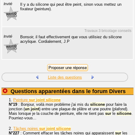
Invité
Il y a du silicone qui peut être peint, sinon vous mettez un
fixateur (peinture).
Travaux 3 bricolage conseils
Invité
Bonsoir, il faut effectivement que vous utilisiez du silicone
acrylique. Cordialement, J.P
Liste des questions
Questions apparentées dans le forum Divers
1.
Peinture
sur
joint
silicone
N°19
: Bonjour, voilà mon problème j'ai mis du
silicone
pour faire la
jonction (
un
joint
) entre une plaque de plâtre et une poutre (plafond).
Mais lorsque je la couche de peinture, elle ne tient pas
sur
le
silicone
.
Pourriez-vous...
2.
Tâches noires
sur
joint
silicone
N°227
: Comment effacer les tâches noires qui apparaissent
sur
les