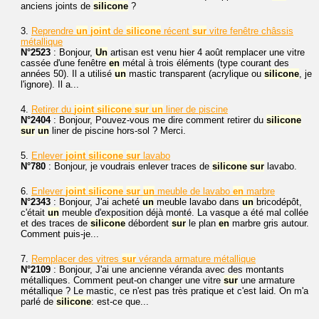
anciens joints de
silicone
?
3.
Reprendre
un
joint
de
silicone
récent
sur
vitre fenêtre châssis
métallique
N°2523
: Bonjour,
Un
artisan est venu hier 4 août remplacer une vitre
cassée d'une fenêtre
en
métal à trois éléments (type courant des
années 50). Il a utilisé
un
mastic transparent (acrylique ou
silicone
, je
l'ignore). Il a...
4.
Retirer du
joint
silicone
sur
un
liner de piscine
N°2404
: Bonjour, Pouvez-vous me dire comment retirer du
silicone
sur
un
liner de piscine hors-sol ? Merci.
5.
Enlever
joint
silicone
sur
lavabo
N°780
: Bonjour, je voudrais enlever traces de
silicone
sur
lavabo.
6.
Enlever
joint
silicone
sur
un
meuble de lavabo
en
marbre
N°2343
: Bonjour, J'ai acheté
un
meuble lavabo dans
un
bricodépôt,
c'était
un
meuble d'exposition déjà monté. La vasque a été mal collée
et des traces de
silicone
débordent
sur
le plan
en
marbre gris autour.
Comment puis-je...
7.
Remplacer des vitres
sur
véranda armature métallique
N°2109
: Bonjour, J'ai une ancienne véranda avec des montants
métalliques. Comment peut-on changer une vitre
sur
une armature
métallique ? Le mastic, ce n'est pas très pratique et c'est laid. On m'a
parlé de
silicone
: est-ce que...