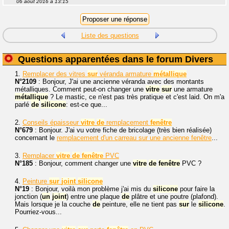
06 août 2016 à 13:15
Liste des questions
Questions apparentées dans le forum Divers
1.
Remplacer des vitres
sur
véranda armature
métallique
N°2109
: Bonjour, J'ai une ancienne véranda avec des montants
métalliques. Comment peut-on changer une
vitre
sur
une armature
métallique
? Le mastic, ce n'est pas très pratique et c'est laid. On m'a
parlé
de
silicone
: est-ce que...
2.
Conseils épaisseur
vitre
de
remplacement
fenêtre
N°679
: Bonjour. J'ai vu votre fiche de bricolage (très bien réalisée)
concernant le
remplacement d'un carreau sur une ancienne fenêtre
...
3.
Remplacer
vitre
de
fenêtre
PVC
N°185
: Bonjour, comment changer une
vitre
de
fenêtre
PVC ?
4.
Peinture
sur
joint
silicone
N°19
: Bonjour, voilà mon problème j'ai mis du
silicone
pour faire la
jonction (
un
joint
) entre une plaque
de
plâtre et une poutre (plafond).
Mais lorsque je la couche
de
peinture, elle ne tient pas
sur
le
silicone
.
Pourriez-vous...