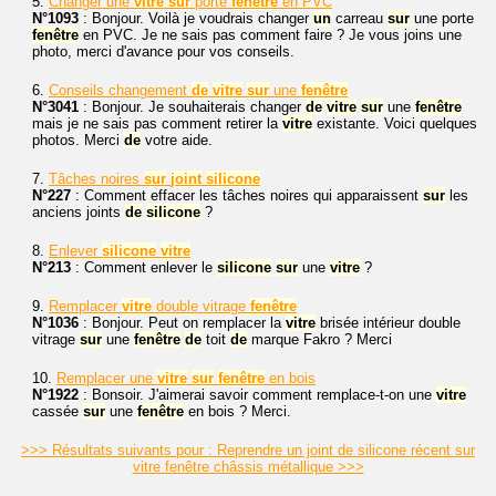
5.
Changer une
vitre
sur
porte
fenêtre
en PVC
N°1093
: Bonjour. Voilà je voudrais changer
un
carreau
sur
une porte
fenêtre
en PVC. Je ne sais pas comment faire ? Je vous joins une
photo, merci d'avance pour vos conseils.
6.
Conseils changement
de
vitre
sur
une
fenêtre
N°3041
: Bonjour. Je souhaiterais changer
de
vitre
sur
une
fenêtre
mais je ne sais pas comment retirer la
vitre
existante. Voici quelques
photos. Merci
de
votre aide.
7.
Tâches noires
sur
joint
silicone
N°227
: Comment effacer les tâches noires qui apparaissent
sur
les
anciens joints
de
silicone
?
8.
Enlever
silicone
vitre
N°213
: Comment enlever le
silicone
sur
une
vitre
?
9.
Remplacer
vitre
double vitrage
fenêtre
N°1036
: Bonjour. Peut on remplacer la
vitre
brisée intérieur double
vitrage
sur
une
fenêtre
de
toit
de
marque Fakro ? Merci
10.
Remplacer une
vitre
sur
fenêtre
en bois
N°1922
: Bonsoir. J'aimerai savoir comment remplace-t-on une
vitre
cassée
sur
une
fenêtre
en bois ? Merci.
>>> Résultats suivants pour : Reprendre un joint de silicone récent sur
vitre fenêtre châssis métallique >>>