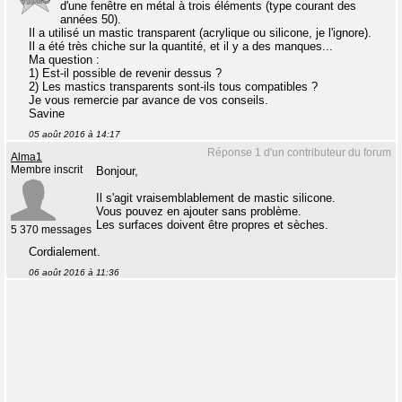
d'une fenêtre en métal à trois éléments (type courant des
années 50).
Il a utilisé un mastic transparent (acrylique ou silicone, je l'ignore).
Il a été très chiche sur la quantité, et il y a des manques...
Ma question :
1) Est-il possible de revenir dessus ?
2) Les mastics transparents sont-ils tous compatibles ?
Je vous remercie par avance de vos conseils.
Savine
05 août 2016 à 14:17
Réponse 1 d'un contributeur du forum
Alma1
Membre inscrit
Bonjour,
Il s'agit vraisemblablement de mastic silicone.
Vous pouvez en ajouter sans problème.
Les surfaces doivent être propres et sèches.
5 370 messages
Cordialement.
06 août 2016 à 11:36