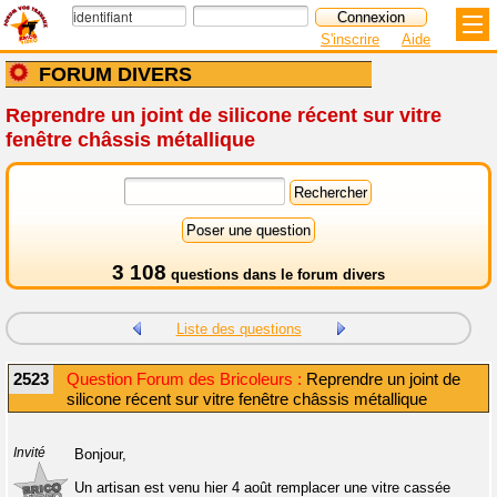
S'inscrire
Aide
FORUM DIVERS
Reprendre un joint de silicone récent sur vitre
fenêtre châssis métallique
3 108
questions dans le
forum divers
Liste des questions
2523
Question Forum des Bricoleurs :
Reprendre un joint de
silicone récent sur vitre fenêtre châssis métallique
Invité
Bonjour,
Un artisan est venu hier 4 août remplacer une vitre cassée