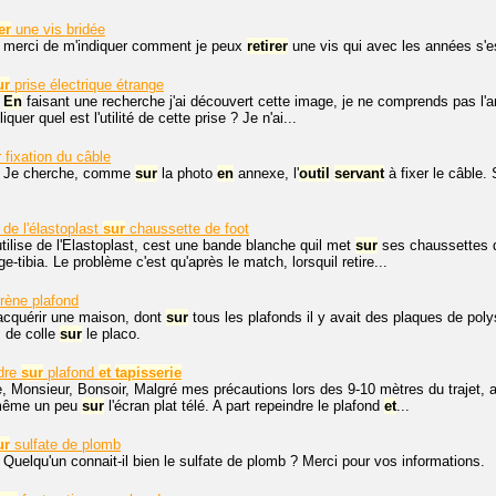
er
une vis bridée
, merci de m'indiquer comment je peux
retirer
une vis qui avec les années s'es
ur
prise électrique étrange
.
En
faisant une recherche j'ai découvert cette image, je ne comprends pas l'ang
iquer quel est l'utilité de cette prise ? Je n'ai...
 fixation du câble
. Je cherche, comme
sur
la photo
en
annexe, l'
outil
servant
à fixer le câble.
 de l'élastoplast
sur
chaussette de foot
tilise de l'Elastoplast, cest une bande blanche quil met
sur
ses chaussettes d
ge-tibia. Le problème c'est qu'après le match, lorsquil retire...
rène plafond
'acquérir une maison, dont
sur
tous les plafonds il y avait des plaques de poly
s de colle
sur
le placo.
idre
sur
plafond
et
tapisserie
Monsieur, Bonsoir, Malgré mes précautions lors des 9-10 mètres du trajet, au
ême un peu
sur
l'écran plat télé. A part repeindre le plafond
et
...
ur
sulfate de plomb
 Quelqu'un connait-il bien le sulfate de plomb ? Merci pour vos informations.