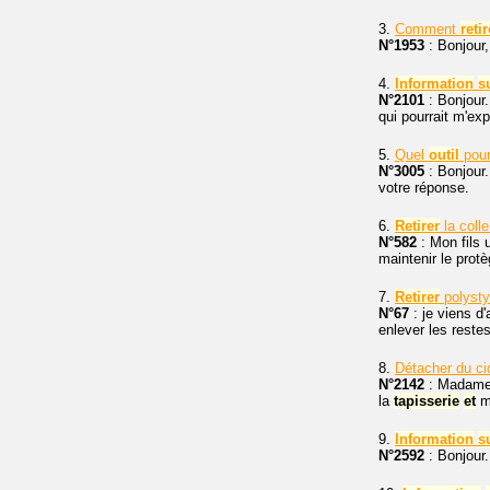
3.
Comment
retir
N°1953
: Bonjour
4.
Information
s
N°2101
: Bonjour
qui pourrait m'expl
5.
Quel
outil
pour
N°3005
: Bonjour
votre réponse.
6.
Retirer
la colle
N°582
: Mon fils u
maintenir le protè
7.
Retirer
polysty
N°67
: je viens d
enlever les reste
8.
Détacher du c
N°2142
: Madame, 
la
tapisserie
et
m
9.
Information
s
N°2592
: Bonjour.