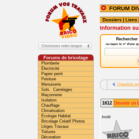
FORUM DI
Dossiers
|
Liens
Information sur
Rechercher 
ou taper le n° d'une 
Choisissez votre langue
Forums de bricolage
Plomberie
Électricité
Papier peint
Peinture
Menuiserie
Question pr
Sols . Carrelages
Maçonnerie
Isolation
1612
Devenir un b
Chauffage
Climatisation
Écologie Habitat
Invité
Bricolage Créatif Photos
Litiges Travaux
Toitures
Décoration