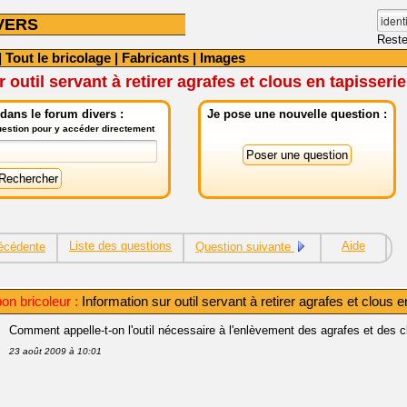
VERS
Reste
|
Tout le bricolage
|
Fabricants
|
Images
 outil servant à retirer agrafes et clous en tapisserie
dans le forum divers :
Je pose une nouvelle question :
question pour y accéder directement
Liste des questions
Aide
écédente
Question suivante
on bricoleur :
Information sur outil servant à retirer agrafes et clous e
Comment appelle-t-on l'outil nécessaire à l'enlèvement des agrafes et des c
23 août 2009 à 10:01