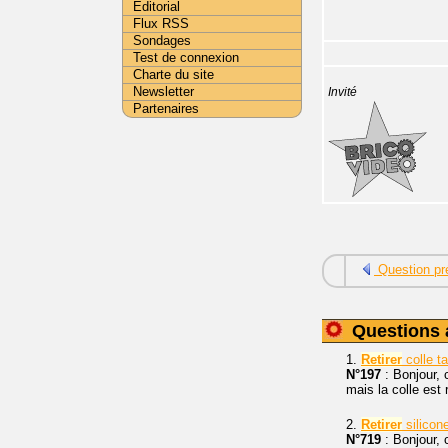
Editorial
Flux RSS
Sondages
Test de connexion
Charte du site
Newsletter
Invité
Partenaires
Question pr
Questions 
1.
Retirer
colle t
N°197
: Bonjour, 
mais la colle est 
2.
Retirer
silicon
N°719
: Bonjour