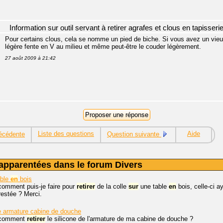
Information sur outil servant à retirer agrafes et clous en tapisseri
Pour certains clous, cela se nomme un pied de biche. Si vous avez un vieux 
légère fente en V au milieu et même peut-être le couder légèrement.
27 août 2009 à 21:42
Liste des questions
Aide
écédente
Question suivante
apparentées dans le forum Divers
able
en
bois
comment puis-je faire pour
retirer
de la colle
sur
une table
en
bois, celle-ci ay
restée ? Merci.
e armature cabine de douche
, comment
retirer
le silicone de l'armature de ma cabine de douche ?