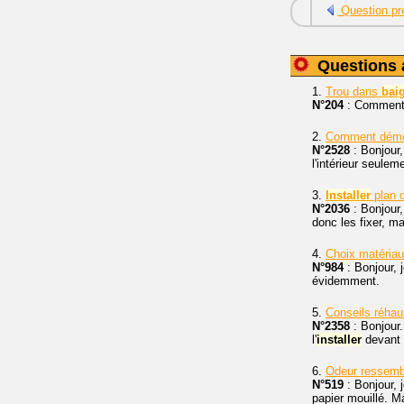
Question pr
Questions 
1.
Trou dans
bai
N°204
: Comment 
2.
Comment démon
N°2528
: Bonjour,
l'intérieur seul
3.
Installer
plan d
N°2036
: Bonjour,
donc les fixer, m
4.
Choix matériau
N°984
: Bonjour, 
évidemment.
5.
Conseils réha
N°2358
: Bonjour.
l'
installer
devant 
6.
Odeur ressemb
N°519
: Bonjour, j
papier mouillé. M