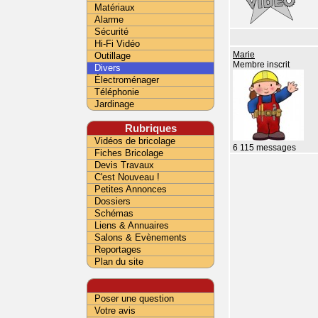
Matériaux
Alarme
Sécurité
Hi-Fi Vidéo
Outillage
Marie
Membre inscrit
Divers
Électroménager
Téléphonie
Jardinage
Rubriques
Vidéos de bricolage
6 115 messages
Fiches Bricolage
Devis Travaux
C'est Nouveau !
Petites Annonces
Dossiers
Schémas
Liens & Annuaires
Salons & Evènements
Reportages
Plan du site
Poser une question
Votre avis