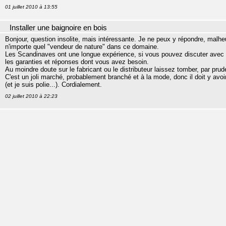
01 juillet 2010 à 13:55
Installer une baignoire en bois
Bonjour, question insolite, mais intéressante. Je ne peux y répondre, malh
n'importe quel "vendeur de nature" dans ce domaine.
Les Scandinaves ont une longue expérience, si vous pouvez discuter avec 
les garanties et réponses dont vous avez besoin.
Au moindre doute sur le fabricant ou le distributeur laissez tomber, par pru
C'est un joli marché, probablement branché et à la mode, donc il doit y avo
(et je suis polie...). Cordialement.
02 juillet 2010 à 22:23