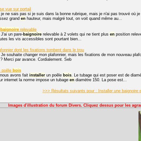
se vue sur portail
 je ne sais pas si je suis dans la bonne rubrique, mais je n'ai pas trouvé où j
assez grand
en
hauteur, mais malgré tout, on voit quand même au...
-
baignoire
relevable
 J'ai un pare-
baignoire
relevable à 2 volets qui ne tient plus
en
position relevé
utes les vis accessibles sont pourtant bien...
fonnier dont les fixations tombent dans le trou
 Je souhaite changer mon plafonnier, mais les fixations de mon nouveau plaf
ci ? Merci par avance. Cordialement. Seb
 poêle
bois
 nous avons fait
installer
un poêle
bois
. Le tubage qui est poser est de diamè
ur internet la norme impose un tubage
en
diamètre 150. La pose est...
>>> Résultats suivants pour : Installer une baignoire
Images d'illustration du forum Divers. Cliquez dessus pour les agra