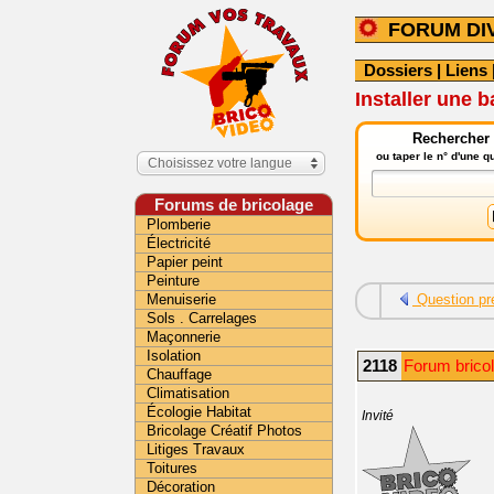
FORUM DI
Dossiers
|
Liens
Installer une b
Rechercher 
ou taper le n° d'une 
Choisissez votre langue
Forums de bricolage
Plomberie
Électricité
Papier peint
Peinture
Menuiserie
Question pr
Sols . Carrelages
Maçonnerie
Isolation
2118
Forum brico
Chauffage
Climatisation
Écologie Habitat
Invité
Bricolage Créatif Photos
Litiges Travaux
Toitures
Décoration