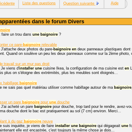
Liste des questions
Aide
écédente
Question suivante
apparentées dans le forum Divers
gnoire
faire un trou dans
une
baignoire
?
ter ce pare-
baignoire
relevable
 J'attache deux photos du pare-
baignoire
en
deux panneaux plastiques dont 
ement. Quand on soulève un peu les deux panneaux comme sur la 2ème photo, o
e travail sur un mur pas droit
 Je viens d'
installer
une
cuisine Ikea, la configuration de ma cuisine est
en
L
ais plus on s'éloigne des extrémités, plus les meubles sont éloignés...
x habillage
baignoire
je ne sais pas quel matériau utiliser comme habillage autour de ma
baignoire
usser un pare
baignoire
pour
une
douche
 J'ai acheté un pare
baignoire
pour douche, trop tard pour le rendre, avez-v
ma douche dont le bac est pratiquement au sol (7 cm) environ. Merci...
lant à du gaz
baignoire
neuve
e suis inquiète, je viens de faire
installer
une
baignoire
qui dégageait
une
fo
aintenant elle est encastrée, c'est toujours la même chose je dois...