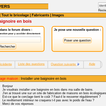
VERS
Reste
|
Tout le bricolage
|
Fabricants
|
Images
aignoire en bois
dans le forum divers :
Je pose une nouvelle question :
question pour y accéder directement
Liste des questions
Aide
écédente
Question suivante
lage maison :
Installer une baignoire en bois
Bonjour
Je voudrais installer une baignoire en bois dans ma salle de bains.
J'en ai trouvé une sur un site de fabrication de maisons en bois écologiques
Est-ce que le cerclage tient le coût ? Faut-il le resserrer régulièrement ?
Le revêtement intérieur ne craquera t-il pas avec le poids de l'eau ?
Merci de vos réponses