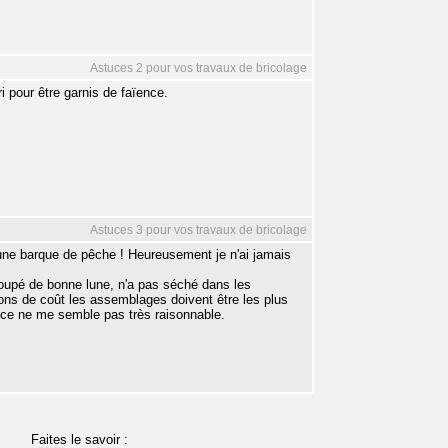
Astuces 2 pour vos travaux de bricolage
i pour être garnis de faïence.
Astuces 3 pour vos travaux de bricolage
 une barque de pêche ! Heureusement je n'ai jamais
coupé de bonne lune, n'a pas séché dans les
aisons de coût les assemblages doivent être les plus
ence ne me semble pas très raisonnable.
Faites le savoir :