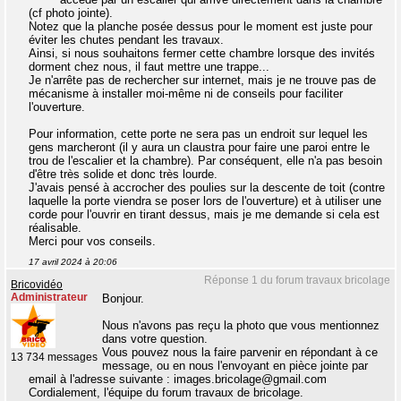
(cf photo jointe).
Notez que la planche posée dessus pour le moment est juste pour
éviter les chutes pendant les travaux.
Ainsi, si nous souhaitons fermer cette chambre lorsque des invités
dorment chez nous, il faut mettre une trappe...
Je n'arrête pas de rechercher sur internet, mais je ne trouve pas de
mécanisme à installer moi-même ni de conseils pour faciliter
l'ouverture.
Pour information, cette porte ne sera pas un endroit sur lequel les
gens marcheront (il y aura un claustra pour faire une paroi entre le
trou de l'escalier et la chambre). Par conséquent, elle n'a pas besoin
d'être très solide et donc très lourde.
J'avais pensé à accrocher des poulies sur la descente de toit (contre
laquelle la porte viendra se poser lors de l'ouverture) et à utiliser une
corde pour l'ouvrir en tirant dessus, mais je me demande si cela est
réalisable.
Merci pour vos conseils.
17 avril 2024 à 20:06
Réponse 1 du forum travaux bricolage
Bricovidéo
Administrateur
Bonjour.
Nous n'avons pas reçu la photo que vous mentionnez
dans votre question.
Vous pouvez nous la faire parvenir en répondant à ce
13 734 messages
message, ou en nous l'envoyant en pièce jointe par
email à l'adresse suivante : images.bricolage@gmail.com
Cordialement, l'équipe du forum travaux de bricolage.