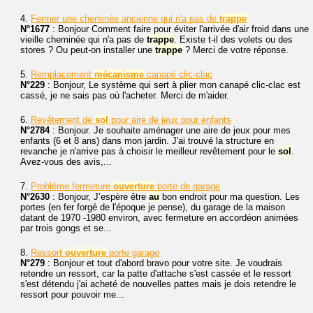
4.
Fermer une cheminée ancienne qui n'a pas de
trappe
N°1677
: Bonjour Comment faire pour éviter l'arrivée d'air froid dans une
vieille cheminée qui n'a pas de
trappe
. Existe t-il des volets ou des
stores ? Ou peut-on installer une
trappe
? Merci de votre réponse.
5.
Remplacement
mécanisme
canapé clic-clac
N°229
: Bonjour, Le système qui sert à plier mon canapé clic-clac est
cassé, je ne sais pas où l'acheter. Merci de m'aider.
6.
Revêtement de
sol
pour aire de jeux pour enfants
N°2784
: Bonjour. Je souhaite aménager une aire de jeux pour mes
enfants (6 et 8 ans) dans mon jardin. J'ai trouvé la structure en
revanche je n'arrive pas à choisir le meilleur revêtement pour le
sol
.
Avez-vous des avis,...
7.
Problème fermeture
ouverture
porte de garage
N°2630
: Bonjour, J’espère être
au
bon endroit pour ma question. Les
portes (en fer forgé de l'époque je pense), du garage de la maison
datant de 1970 -1980 environ, avec fermeture en accordéon animées
par trois gongs et se...
8.
Ressort
ouverture
porte garage
N°279
: Bonjour et tout d'abord bravo pour votre site. Je voudrais
retendre un ressort, car la patte d'attache s'est cassée et le ressort
s'est détendu j'ai acheté de nouvelles pattes mais je dois retendre le
ressort pour pouvoir me...