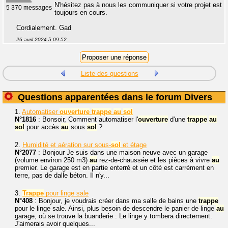
N'hésitez pas à nous les communiquer si votre projet est
5 370 messages
toujours en cours.
Cordialement. Gad
26 avril 2024 à 09:52
Liste des questions
Questions apparentées dans le forum Divers
1.
Automatiser
ouverture
trappe
au
sol
N°1816
: Bonsoir, Comment automatiser l'
ouverture
d'une
trappe
au
sol
pour accès
au
sous
sol
?
2.
Humidité et aération sur sous-
sol
et étage
N°2077
: Bonjour Je suis dans une maison neuve avec un garage
(volume environ 250 m3)
au
rez-de-chaussée et les pièces à vivre
au
premier. Le garage est en partie enterré et un côté est carrément en
terre, pas de dalle béton. Il n'y...
3.
Trappe
pour linge sale
N°408
: Bonjour, je voudrais créer dans ma salle de bains une
trappe
pour le linge sale. Ainsi, plus besoin de descendre le panier de linge
au
garage, où se trouve la buanderie : Le linge y tombera directement.
J'aimerais avoir quelques...