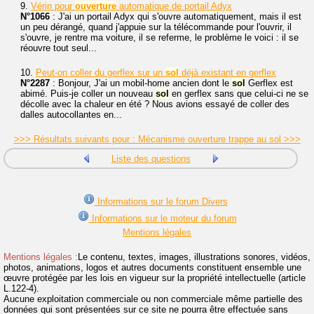
9.
Vérin pour
ouverture
automatique de portail Adyx
N°1066
: J'ai un portail Adyx qui s'ouvre automatiquement, mais il est
un peu dérangé, quand j'appuie sur la télécommande pour l'ouvrir, il
s'ouvre, je rentre ma voiture, il se referme, le problème le voici : il se
réouvre tout seul...
10.
Peut-on coller du gerflex sur un
sol
déjà existant en gerflex
N°2287
: Bonjour, J'ai un mobil-home ancien dont le
sol
Gerflex est
abimé. Puis-je coller un nouveau
sol
en gerflex sans que celui-ci ne se
décolle avec la chaleur en été ? Nous avions essayé de coller des
dalles autocollantes en...
>>> Résultats suivants pour : Mécanisme ouverture trappe au sol >>>
Liste des questions
Informations sur le forum Divers
Informations sur le moteur du forum
Mentions légales
Mentions légales :
Le contenu, textes, images, illustrations sonores, vidéos,
photos, animations, logos et autres documents constituent ensemble une
œuvre protégée par les lois en vigueur sur la propriété intellectuelle (article
L.122-4).
Aucune exploitation commerciale ou non commerciale même partielle des
données qui sont présentées sur ce site ne pourra être effectuée sans