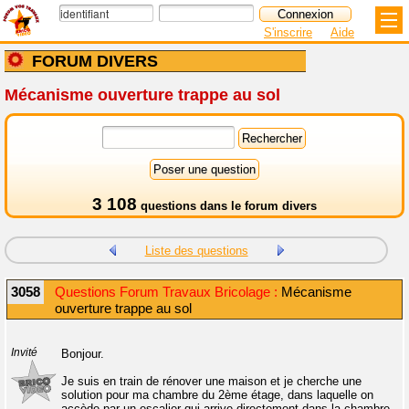
S'inscrire
Aide
FORUM DIVERS
Mécanisme ouverture trappe au sol
3 108
questions dans le
forum divers
Liste des questions
3058
Questions Forum Travaux Bricolage :
Mécanisme
ouverture trappe au sol
Invité
Bonjour.
Je suis en train de rénover une maison et je cherche une
solution pour ma chambre du 2ème étage, dans laquelle on
accède par un escalier qui arrive directement dans la chambre