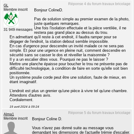
Réponse 4 du forum travaux bricolage
GL
Membre inscrit
Bonjour ColineD.
Pas de solution simple au premier examen de la photo,
juste quelques remarques.
Une fois l'isolation effectuée et la pièce ventilée, il ne
31 949 messages
restera pas grand place au dessus du trou.
En admettant qu'il reste à cet endroit, il faudra ramper pour se
dégager de l'endroit, la station debout semble impossible.
En cas d'urgence pour descendre un invité malade ce ne sera pas
simple. Et pour une urgence en pleine nuit, comment descendre en
sécurité sans se casser le dos et réveiller la maisonnée ?
Il y a un escalier dites vous. Pourquoi ne pas le laisser ?
Mettre une planche épaisse pour boucher le trou ne présente pas de
difficulté technologique, à condition de faire en sorte qu'elle soit bien
positionnée.
Un système poulie corde peut être une solution, faute de mieux, en
étant imaginatif.
L'endroit est plus un grenier qu'une pièce à vivre tel qu'une chambre.
Attendons d'autres avis.
Cordialement.
19 avril 2024 à 09:24
Réponse 5 du forum travaux bricolage
Alma1
Membre inscrit
Bonjour Coline D.
Vous n'avez pas donné suite au message vous
demandant les dimensions de l'actuelle trémie d'escalier.