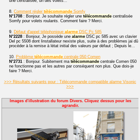
une centralisée, un des volets...
8.
Comment régler
télécommande
Somfy
N°1708
: Bonjour. Je souhaite régler une
télécommande
centralisée
Somfy pour volets roulants. Comment faire ? Merci.
9.
Défaut d'appel téléphonique
alarme
DSC Pc 585
N°2228
: Bonjour, Je possède une
alarme
DSC pc 585 avec un clavier
Del pc 5508 dont linstallateur nexiste plus, suite à des problèmes jai dû
procéder à la remise à létat initial des valeurs par défaut ; Depuis le...
10.
Problème
télécommande
centrale 050 Comen
N°2731
: Bonjour. Subitement ma
télécommande
centrale Comen 050
ne fonctionne pas et les autres par conséquent non plus. Que dois-je
faire ? Merci.
>>> Résultats suivants pour : Télécommande compatible alarme Visonic
>>>
Images d'illustration du forum Divers. Cliquez dessus pour les
agrandir.