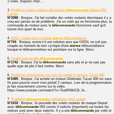
2 voies, toujours chez...
3.
Problème volets roulants électriques
télécommande
Deprat 050
Comen
N°2088
: Bonjour, J'ai fait installer des volets roulants électriques il y a
cinq ans jamais eu de problème. J'ai un volet qui ne fonctionne plus, la
commande du moteur avec la
télécommande
fonctionne sauf qu'il
tourne d'un quart de tour...
4.
ADSL coupée test cyclique
alarme
télésurveillance
N°744
: Bonjour, existe-t-il une solution pour que l'ADSL ne soit pas
coupée au moment du test cyclique d'une
alarme
télésurveillance
lorsque le télétransmetteur est prioritaire sur la ligne. Merci.
5.
Quelle type de pile
télécommande
N°1742
: Bonjour J'ai la
télécommande
sans pile et je ne sais pas
quelle type de pile il faut mettre. Merci
6.
Problème motorisation vis sans fin portail 2 vantaux Tucan 400
N°2489
: Bonjour. J'ai acheté un moteur Globmatic Tucan 400 vis sans
fin pour pouvoir ouvrir mon portail 2 vantaux. Lors de la programmation
je fais exactement comme sur la vidéo.
https://www.youtube.com/watch?v=7ka45INbXZk Je...
7.
Problème
télécommande
centralisée volet roulant
N°2418
: Bonjour, Je possède des volets roulants de marque Deprat
avec
télécommande
050 comen 4 switchs (important) car toutes les
notices sont avec deux switchs. Il y a une
télécommande
par volet et