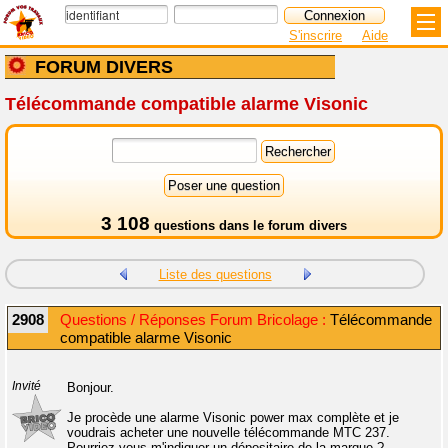
S'inscrire
Aide
FORUM DIVERS
Télécommande compatible alarme Visonic
3 108
questions dans le
forum divers
Liste des questions
2908
Questions / Réponses Forum Bricolage :
Télécommande
compatible alarme Visonic
Invité
Bonjour.
Je procède une alarme Visonic power max complète et je
voudrais acheter une nouvelle télécommande MTC 237.
Pourriez-vous m'indiquer un dépositaire de la marque ?