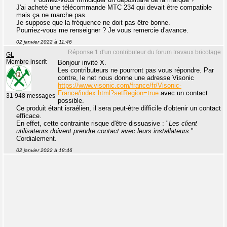
J'ai acheté une télécommande MTC 234 qui devait être compatible
mais ça ne marche pas.
Je suppose que la fréquence ne doit pas être bonne.
Pourriez-vous me renseigner ? Je vous remercie d'avance.
02 janvier 2022 à 11:46
Réponse 1 d'un contributeur du forum travaux bricolage
GL
Membre inscrit
Bonjour invité X.
Les contributeurs ne pourront pas vous répondre. Par
contre, le net nous donne une adresse Visonic
https://www.visonic.com/france/fr/Visonic-
France/index.html?setRegion=true
avec un contact
31 948 messages
possible.
Ce produit étant israélien, il sera peut-être difficile d'obtenir un contact
efficace.
En effet, cette contrainte risque d'être dissuasive : "
Les client
utilisateurs doivent prendre contact avec leurs installateurs.
"
Cordialement.
02 janvier 2022 à 18:46