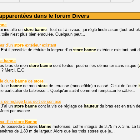
apparentées dans le forum Divers
nne
ai installé un
store
banne
. Tout est à niveau, jai réglé linclinaison (tout est
 toile n'est plus bien enroulée. Quelquun peut...
eur d'un
store
extérieur existant
 Est-il possible de réduire la largeur d'un
store
banne
extérieur existant soit
re
banne
 les bras de mon
store
banne
sont tordus, peut-on les démonter sans risque (
 ? Merci. E.G
le d'une
banne
de
store
 d'une
banne
de mon
store
de terrasse (monocâble) a cassé. Celui de l'autre
e particulier de faiblesse... Quelqu'un sait-il comment remplacer le câble...
s de réglage bras sort de son axe
 J’ai un
store
banne
dont la vis de réglage de
hauteur
du bras est en train de
Merci par avance.
eur d'un
store
Banne
. Je possède 3 stores
Banne
motorisés, coffre intégral de 3,75 m X 3 m. La f
nêtres de 1,80 m de largeur. Alors que les trois stores que je...