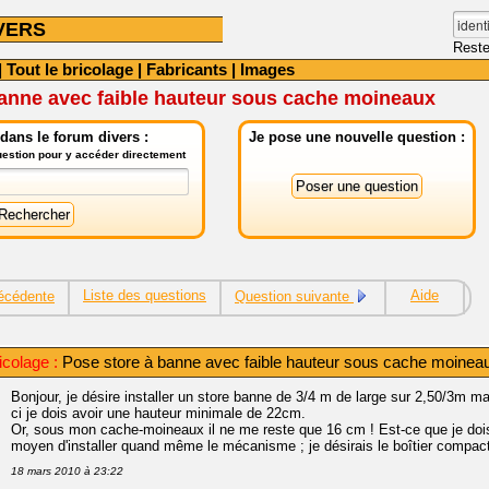
VERS
Reste
|
Tout le bricolage
|
Fabricants
|
Images
banne avec faible hauteur sous cache moineaux
dans le forum divers :
Je pose une nouvelle question :
question pour y accéder directement
Liste des questions
Aide
écédente
Question suivante
colage :
Pose store à banne avec faible hauteur sous cache moinea
Bonjour, je désire installer un store banne de 3/4 m de large sur 2,50/3m m
ci je dois avoir une hauteur minimale de 22cm.
Or, sous mon cache-moineaux il ne me reste que 16 cm ! Est-ce que je dois 
moyen d'installer quand même le mécanisme ; je désirais le boîtier compact q
18 mars 2010 à 23:22