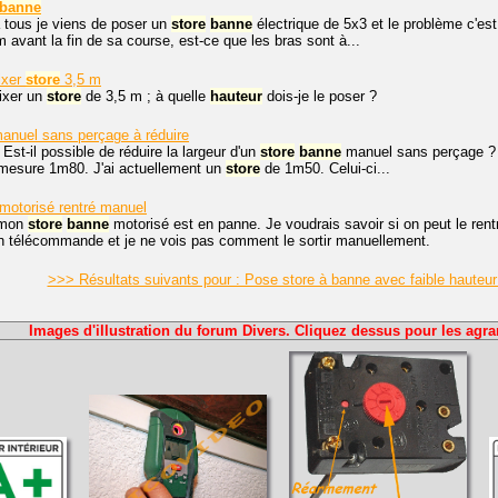
banne
 tous je viens de poser un
store
banne
électrique de 5x3 et le problème c'est q
m avant la fin de sa course, est-ce que les bras sont à...
ixer
store
3,5 m
ixer un
store
de 3,5 m ; à quelle
hauteur
dois-je le poser ?
anuel sans perçage à réduire
 Est-il possible de réduire la largeur d'un
store
banne
manuel sans perçage ? 
 mesure 1m80. J'ai actuellement un
store
de 1m50. Celui-ci...
motorisé rentré manuel
 mon
store
banne
motorisé est en panne. Je voudrais savoir si on peut le rent
en télécommande et je ne vois pas comment le sortir manuellement.
>>> Résultats suivants pour : Pose store à banne avec faible haute
Images d'illustration du forum Divers. Cliquez dessus pour les agra