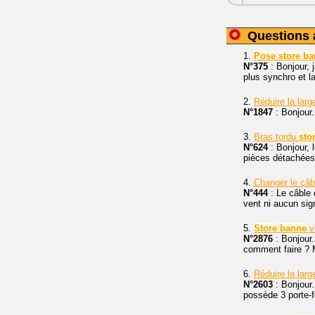
Questions 
1.
Pose
store
ba
N°375
: Bonjour, j
plus synchro et la
2.
Réduire la larg
N°1847
: Bonjour.
3.
Bras tordu
sto
N°624
: Bonjour,
pièces détachées
4.
Changer le câb
N°444
: Le câble
vent ni aucun sign
5.
Store
banne
vi
N°2876
: Bonjour.
comment faire ? 
6.
Réduire la larg
N°2603
: Bonjour
possède 3 porte-fe