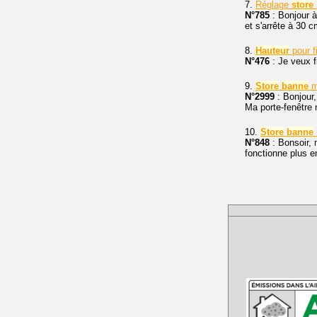
7.
Réglage
store
N°785
: Bonjour à
et s'arrête à 30 c
8.
Hauteur
pour f
N°476
: Je veux f
9.
Store
banne
m
N°2999
: Bonjour,
Ma porte-fenêtre
10.
Store
banne
N°848
: Bonsoir,
fonctionne plus 