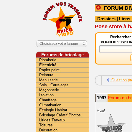
FORUM DI
Dossiers
|
Liens
Pose store à 
Rechercher 
ou taper le n° d'une 
Choisissez votre langue
Forums de bricolage
Plomberie
Électricité
Papier peint
Peinture
Menuiserie
Question pr
Sols . Carrelages
Maçonnerie
Isolation
1997
Forum du bri
Chauffage
Climatisation
Écologie Habitat
Invité
Bricolage Créatif Photos
Litiges Travaux
Toitures
Décoration