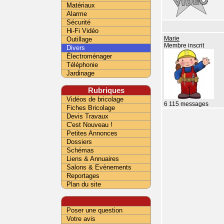
Matériaux
Alarme
Sécurité
Hi-Fi Vidéo
Outillage
Marie
Membre inscrit
Divers
Électroménager
Téléphonie
Jardinage
Rubriques
Vidéos de bricolage
6 115 messages
Fiches Bricolage
Devis Travaux
C'est Nouveau !
Petites Annonces
Dossiers
Schémas
Liens & Annuaires
Salons & Evènements
Reportages
Plan du site
Poser une question
Votre avis