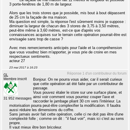
3 porte-fenêtres de 1,80 m de largeur.
Alors que les trois stores que je possède, mis bout à bout dépassent
de 25 cm la façade de ma maison.
Ma question est simple, la réponse l'est sûrement moins je suppose :
diminuer la largeur de chacun des 3 stores de 3,75 à 3,50 mètres,
peut-être même à 3,60 mètres, est-ce que d'après vos
connaissances acquises sur le terrain cette opération pourrait-être est
envisagée sans trop de casse ?
Avec mes remerciements anticipés pour l'aide et la compréhension
que vous voudrez bien m'apporter, je vous prie de croire en mes
respectueux sentiments.
acteur 27
23 mai 2017 à 16:23
Réponse 1 d'un contributeur du forum
GL
Membre inscrit
Bonjour. On ne pourra vous aider, car il serait curieux
que cette opération ait été faite par un contributeur de
passage.
Vous pouvez étaler le store sur une surface plane, et
ainsi voir comment vous pourriez couper l'axe et
31 952 messages
raccorder le jambage pliant 30 cm vers l'intérieur. La
motorisation pourra peut-être complexifier la modification. Il faudra
aussi réduire les dimensions du coffre.
Sans jamais avoir fait cette opération, celle ci ne doit pas être d'une
complexité folle ; comme on dit : "il faut voir", mais ici c'est au sens
propre.
Il vaut mieux être bon bricoleur.