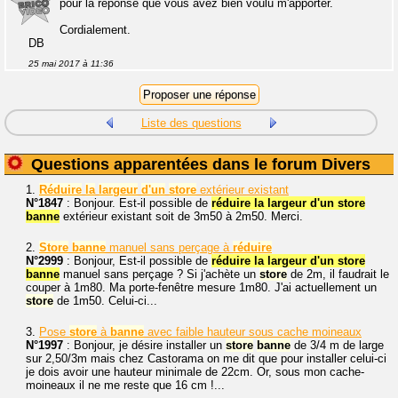
pour la réponse que vous avez bien voulu m'apporter.
Cordialement.
DB
25 mai 2017 à 11:36
Liste des questions
Questions apparentées dans le forum Divers
1.
Réduire
la
largeur
d'un
store
extérieur existant
N°1847
: Bonjour. Est-il possible de
réduire la largeur d'un store
banne
extérieur existant soit de 3m50 à 2m50. Merci.
2.
Store
banne
manuel sans perçage à
réduire
N°2999
: Bonjour, Est-il possible de
réduire la largeur d'un store
banne
manuel sans perçage ? Si j'achète un
store
de 2m, il faudrait le
couper à 1m80. Ma porte-fenêtre mesure 1m80. J'ai actuellement un
store
de 1m50. Celui-ci...
3.
Pose
store
à
banne
avec faible hauteur sous cache moineaux
N°1997
: Bonjour, je désire installer un
store
banne
de 3/4 m de large
sur 2,50/3m mais chez Castorama on me dit que pour installer celui-ci
je dois avoir une hauteur minimale de 22cm. Or, sous mon cache-
moineaux il ne me reste que 16 cm !...