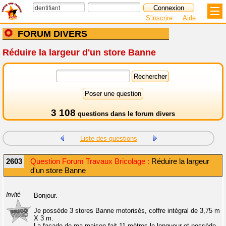
S'inscrire
Aide
FORUM DIVERS
Réduire la largeur d'un store Banne
3 108
questions dans le
forum divers
Liste des questions
2603
Question Forum Travaux Bricolage :
Réduire la largeur
d'un store Banne
Invité
Bonjour.
Je possède 3 stores Banne motorisés, coffre intégral de 3,75 m
X 3 m.
La façade de ma maison fait 11 mètres le longueur et possède