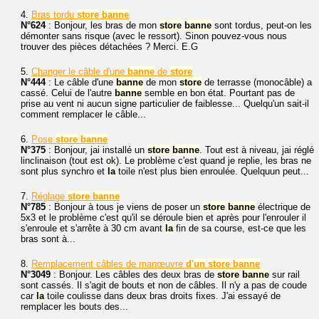
4.
Bras tordu
store
banne
N°624
: Bonjour, les bras de mon
store
banne
sont tordus, peut-on les
démonter sans risque (avec le ressort). Sinon pouvez-vous nous
trouver des pièces détachées ? Merci. E.G
5.
Changer le câble d'une
banne
de
store
N°444
: Le câble d'une
banne
de mon
store
de terrasse (monocâble) a
cassé. Celui de l'autre
banne
semble en bon état. Pourtant pas de
prise au vent ni aucun signe particulier de faiblesse... Quelqu'un sait-il
comment remplacer le câble...
6.
Pose
store
banne
N°375
: Bonjour, jai installé un
store
banne
. Tout est à niveau, jai réglé
linclinaison (tout est ok). Le problème c'est quand je replie, les bras ne
sont plus synchro et
la
toile n'est plus bien enroulée. Quelquun peut...
7.
Réglage
store
banne
N°785
: Bonjour à tous je viens de poser un
store
banne
électrique de
5x3 et le problème c'est qu'il se déroule bien et après pour l'enrouler il
s'enroule et s'arrête à 30 cm avant
la
fin de sa course, est-ce que les
bras sont à...
8.
Remplacement câbles de manœuvre
d'un
store
banne
N°3049
: Bonjour. Les câbles des deux bras de
store
banne
sur rail
sont cassés. Il s'agit de bouts et non de câbles. Il n'y a pas de coude
car
la
toile coulisse dans deux bras droits fixes. J'ai essayé de
remplacer les bouts des...