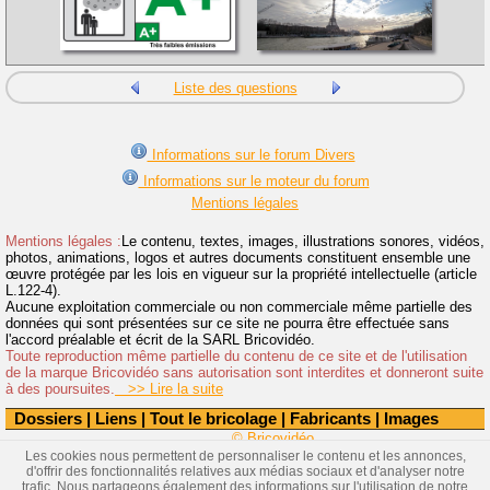
Liste des questions
Informations sur le forum Divers
Informations sur le moteur du forum
Mentions légales
Mentions légales :
Le contenu, textes, images, illustrations sonores, vidéos,
photos, animations, logos et autres documents constituent ensemble une
œuvre protégée par les lois en vigueur sur la propriété intellectuelle (article
L.122-4).
Aucune exploitation commerciale ou non commerciale même partielle des
données qui sont présentées sur ce site ne pourra être effectuée sans
l'accord préalable et écrit de la SARL Bricovidéo.
Toute reproduction même partielle du contenu de ce site et de l'utilisation
de la marque Bricovidéo sans autorisation sont interdites et donneront suite
à des poursuites.
>> Lire la suite
Dossiers
|
Liens
|
Tout le bricolage
|
Fabricants
|
Images
© Bricovidéo
Les cookies nous permettent de personnaliser le contenu et les annonces,
d'offrir des fonctionnalités relatives aux médias sociaux et d'analyser notre
trafic. Nous partageons également des informations sur l'utilisation de notre