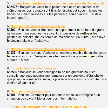
5.
Comment
nettoyer
traces de ciment sur panneaux de clôture rigide
N°2427
: Bonjour, Je viens faire poser une clôture en panneaux de
clôture rigide. Les travaux sont finis
le
résultat est super. Hormis les
traces de ciment laissées sur les panneaux après travaux. J'ai déjà
brossé, gratté...
6.
Nettoyer
calcaire sur parois de douche
N°302
: Bonjour, venant d'acheter un appartement et de faire du grand
nettoyage, mon souci est
le
suivant : impossible de
nettoyer
les
gouttes de calcaire sur les parois de ma douche. Pour info, j'ai essayé
le
vinaigre blanc et l'acide +...
7.
Nettoyer
meuble de cuisine en zinc avec quel produit
N°137
: Bonjour, je viens d'acheter un nouveau meuble de cuisine avec
le
dessus en zinc. Quelqu'un aurait-il une astuce pour
nettoyer
cette
surface ? Merci.
8.
Conseils étanchéité toit terrasse
N°2560
: Bonjour, Je vous témoigne toute ma gratitude pour les
conseils que vous pourriez me formuler sur un problème d'étanchéité
que je souhaite résoudre. Ainsi, je possède une maison construite il y a
environ 35 ans et où...
9.
Nettoyer
chaudron en cuivre
N°101
: Bonjour, Comment peut-on rendre sa couleur d'origine à un
chaudron de cuivre ? Merci pour vos informations.
10.
Percer du
carrelage
fixer étagère sur
carrelage
mural