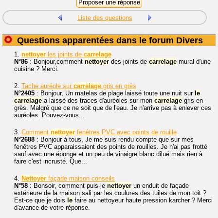
Liste des questions
Questions apparentées dans le forum Divers
1.
nettoyer
les joints de
carrelage
N°86
: Bonjour,comment
nettoyer
des joints de
carrelage
mural d'une
cuisine ? Merci.
2.
Tache auréole sur
carrelage
gris en grès
N°2405
: Bonjour, Un matelas de plage laissé toute une nuit sur
le
carrelage
a laissé des traces d'auréoles sur mon
carrelage
gris en
grès. Malgré que ce ne soit que de l'eau. Je n'arrive pas à enlever ces
auréoles. Pouvez-vous...
3.
Comment
nettoyer
fenêtres PVC avec points de rouille
N°2688
: Bonjour à tous, Je me suis rendu compte que sur mes
fenêtres PVC apparaissaient des points de rouilles. Je n'ai pas frotté
sauf avec une éponge et un peu de vinaigre blanc dilué mais rien à
faire c'est incrusté. Que...
4.
Nettoyer
façade maison conseils
N°58
: Bonsoir, comment puis-je
nettoyer
un enduit de façade
extérieure de la maison sali par les coulures des tuiles de mon toit ?
Est-ce que je dois
le
faire au nettoyeur haute pression karcher ? Merci
d'avance de votre réponse.