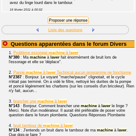
avez du linge lourd dans le tambour.
16 février 2011 à 00:02
Liste des questions
Questions apparentées dans le forum Divers
1.
Problème essorage
machine
à
laver
N°380
: Ma
machine
à
laver
fait énormément de bruit lors de
l'essorage et elle se 'déplace".
2.
Panne
machine
à
laver
Technical aucun programme ne fonctionne
N°2387
: Bonjour. Le voyant "marche/pause" clignotait, et le cycle
n'était pas terminé. On a vidé le filtre, nettoyé les durites de la pompe
et poncé légèrement les charbons (sur les conseils d'un bricoleur). Rien
n'y fait, aucun...
3.
brancher une
machine
à
laver
N°143
: Bonjour. Comment brancher une
machine
à
laver
le linge ?
Merci. Note d'un modérateur. Il aurait été préférable de poser votre
question dans le forum plomberie. Questions Réponses Plomberie
4.
bruit tambour de
machine
à
laver
N°134
: J'entends un bruit dans le tambour de ma
machine
à
laver
.
Que dois-je faire ?