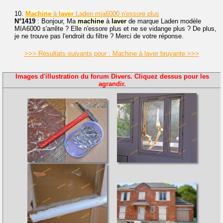
10.
Machine
à
laver
Laden mia6000 n'essore plus
N°1419
: Bonjour, Ma
machine
à
laver
de marque Laden modèle
MIA6000 s'arrête ? Elle n'essore plus et ne se vidange plus ? De plus,
je ne trouve pas l'endroit du filtre ? Merci de votre réponse.
>>> Résultats suivants pour : Machine à laver bruyante >>>
Images d'illustration du forum Divers. Cliquez dessus pour les
agrandir.