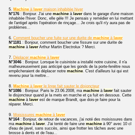
5.
Machine
à
laver
maison inhabitée hiver
N°176
: Bonjour. J'ai une
machine
à
laver
dans le garage d'une maison
inhabitée l'hiver. Donc, elle gèle !!! Je pensais y remédier en lui mettant
de l'antigel après l'opération de rinçage... Je crois qu'il n'y aura pas de
problèmes...
6.
Comment boucher une fuite sur une durite de
machine
à
laver
N°1181
: Bonjour, comment boucher une fissure sur une durite de
machine
à
laver
Arthur Martin Electrolux ? Merci.
7.
Déplacer
machine
à
laver
N°3046
: Bonjour. Lorsque le cuisiniste a installé notre cuisine, il n'a
malheureusement pas anticipé que les gonds de la porte-fenêtre nous
empêcheraient de déplacer notre
machine
. C'est d'ailleurs lui qui est
revenu pour la mettre...
8.
Machine
à
laver
le linge fait sauter le disjoncteur
N°1086
: Bonjour. Paris le 23.06.2008, ma
machine
à
laver
fait sauter
le disjoncteur quand je la mets en marche et ça fuit en dessous. Cette
machine
à
laver
est de marque Brandt, que dois-je faire pour la
réparer. Merci.
9.
Moisissures
machine
à
laver
N°164
: Bonjour, de retour de vacances, j'ai noté des moisissures dans
ma
machine
à
laver
. J'ai tenté de faire une
machine
à 90° avec 10 cl
d'eau de javel, sans succès, ainsi que frotter les tâches avec une
brosse à dents et de l'eau...