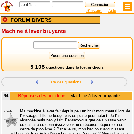
S'inscrire
Aide
FORUM DIVERS
Machine à laver bruyante
3 108
questions dans le
forum divers
Liste des questions
84
Réponses des bricoleurs :
Machine à laver bruyante
Invité
Ma machine à laver fait depuis peu un bruit monumental lors de
l'essorage. Elle ne bouge pas de place pour autant. Je l'ai
vidangée mais rien y fait. Pensez-vous que cela puisse venir
du calcaire ou connaissez-vous une réponse fréquente à ce
genre de problème ? Par ailleurs, mon bac pour adoucissant
est bouché. Puis-je le déboucher avec du "destop" ? Merci d'avance.