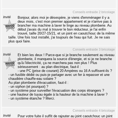
Conseils entraide 2 bricolage
Invité
Bonjour, alors moi je désespère, je viens d'emménager il y a
deux mois, c'est mon premier appartement et je n'arrive pas à
brancher ma machine à laver le linge au niveau plomberie. Au
début j'avais du mal à trouver le bon réducteur, je l'ai enfin
trouvé, taille 20/27-15/21, et un joint en caoutchouc de la même
taille. Une fois tout installé, j'ai toujours de l'eau qui fuit. Je ne sais
plus quoi faire.
Conseils entraide 3 bricolage
Invité
Et bien les deux ! Parce-que si je branche seulement au niveau
plomberie, il manquera la source d'énergie, et si je ne branche
qu'à l'électricité, ça ne marchera pas non plus ! Plus
sérieusement : au plan électrique, faut-il :
- une PC (prise de courant) 20 Ampères ou 16 A suffisent-ils ?
- un fusible dédié ou puis-je partager avec un fer à repasser et une
chaudière chauffe-eau solaire ?
Au plan plomberie d'évacuation, faut-il :
- un siphon (et pourquoi) ?
- un système pour surveiller l'évacuation des corps étrangers ?
- une hauteur de tuyau égale à la hauteur de la machine à laver ?
- un système étanche ? Merci.
Conseils entraide 4 bricolage
Invité
Pour votre fuite il suffit de rajouter au joint caoutchouc un joint