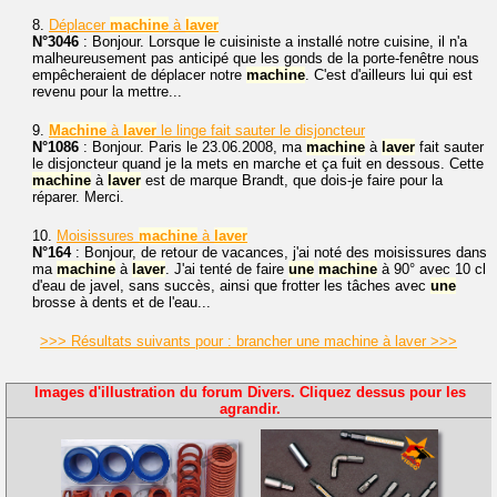
8.
Déplacer
machine
à
laver
N°3046
: Bonjour. Lorsque le cuisiniste a installé notre cuisine, il n'a
malheureusement pas anticipé que les gonds de la porte-fenêtre nous
empêcheraient de déplacer notre
machine
. C'est d'ailleurs lui qui est
revenu pour la mettre...
9.
Machine
à
laver
le linge fait sauter le disjoncteur
N°1086
: Bonjour. Paris le 23.06.2008, ma
machine
à
laver
fait sauter
le disjoncteur quand je la mets en marche et ça fuit en dessous. Cette
machine
à
laver
est de marque Brandt, que dois-je faire pour la
réparer. Merci.
10.
Moisissures
machine
à
laver
N°164
: Bonjour, de retour de vacances, j'ai noté des moisissures dans
ma
machine
à
laver
. J'ai tenté de faire
une
machine
à 90° avec 10 cl
d'eau de javel, sans succès, ainsi que frotter les tâches avec
une
brosse à dents et de l'eau...
>>> Résultats suivants pour : brancher une machine à laver >>>
Images d'illustration du forum Divers. Cliquez dessus pour les
agrandir.