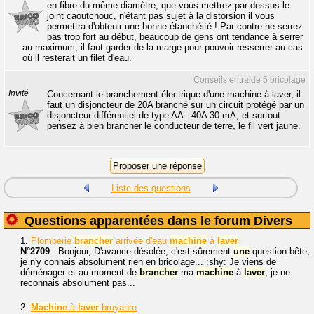
en fibre du même diamètre, que vous mettrez par dessus le
joint caoutchouc, n'étant pas sujet à la distorsion il vous
permettra d'obtenir une bonne étanchéité ! Par contre ne serrez
pas trop fort au début, beaucoup de gens ont tendance à serrer
au maximum, il faut garder de la marge pour pouvoir resserrer au cas
où il resterait un filet d'eau.
Conseils entraide 5 bricolage
Invité
Concernant le branchement électrique d'une machine à laver, il
faut un disjoncteur de 20A branché sur un circuit protégé par un
disjoncteur différentiel de type AA : 40A 30 mA, et surtout
pensez à bien brancher le conducteur de terre, le fil vert jaune.
Liste des questions
Questions apparentées dans le forum Divers
1.
Plomberie
brancher
arrivée d'eau
machine
à
laver
N°2709
: Bonjour, D'avance désolée, c'est sûrement
une
question bête,
je n'y connais absolument rien en bricolage... :shy: Je viens de
déménager et au moment de
brancher
ma
machine
à
laver
, je ne
reconnais absolument pas...
2.
Machine
à
laver
bruyante