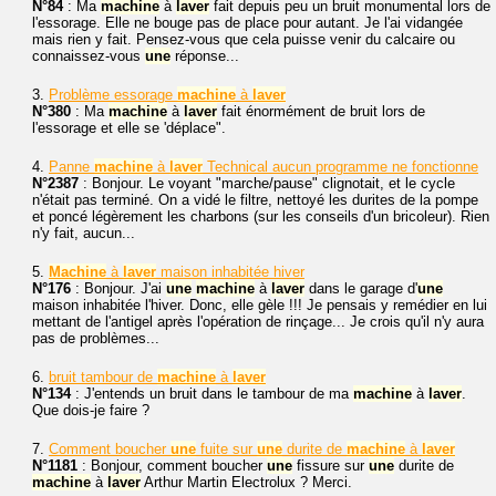
N°84
: Ma
machine
à
laver
fait depuis peu un bruit monumental lors de
l'essorage. Elle ne bouge pas de place pour autant. Je l'ai vidangée
mais rien y fait. Pensez-vous que cela puisse venir du calcaire ou
connaissez-vous
une
réponse...
3.
Problème essorage
machine
à
laver
N°380
: Ma
machine
à
laver
fait énormément de bruit lors de
l'essorage et elle se 'déplace".
4.
Panne
machine
à
laver
Technical aucun programme ne fonctionne
N°2387
: Bonjour. Le voyant "marche/pause" clignotait, et le cycle
n'était pas terminé. On a vidé le filtre, nettoyé les durites de la pompe
et poncé légèrement les charbons (sur les conseils d'un bricoleur). Rien
n'y fait, aucun...
5.
Machine
à
laver
maison inhabitée hiver
N°176
: Bonjour. J'ai
une
machine
à
laver
dans le garage d'
une
maison inhabitée l'hiver. Donc, elle gèle !!! Je pensais y remédier en lui
mettant de l'antigel après l'opération de rinçage... Je crois qu'il n'y aura
pas de problèmes...
6.
bruit tambour de
machine
à
laver
N°134
: J'entends un bruit dans le tambour de ma
machine
à
laver
.
Que dois-je faire ?
7.
Comment boucher
une
fuite sur
une
durite de
machine
à
laver
N°1181
: Bonjour, comment boucher
une
fissure sur
une
durite de
machine
à
laver
Arthur Martin Electrolux ? Merci.